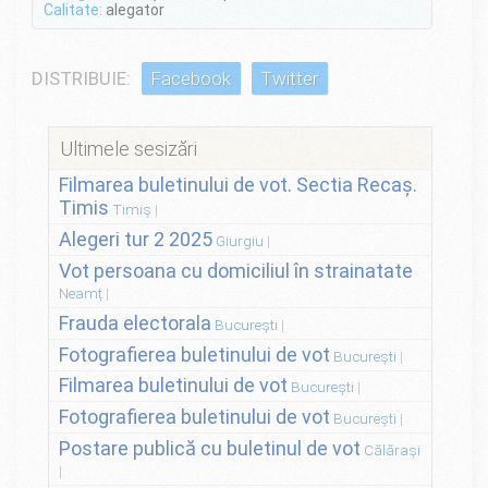
Calitate:
alegator
DISTRIBUIE:
Facebook
Twitter
Ultimele sesizări
Filmarea buletinului de vot. Sectia Recaș.
Timis
Timiș
Alegeri tur 2 2025
Giurgiu
Vot persoana cu domiciliul în strainatate
Neamț
Frauda electorala
București
Fotografierea buletinului de vot
București
Filmarea buletinului de vot
București
Fotografierea buletinului de vot
București
Postare publică cu buletinul de vot
Călărași