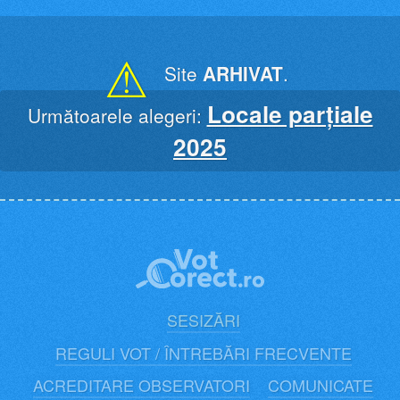
Skip
to
content
⚠
Site
ARHIVAT
.
Locale parțiale
Următoarele alegeri:
2025
SESIZĂRI
REGULI VOT / ÎNTREBĂRI FRECVENTE
ACREDITARE OBSERVATORI
COMUNICATE