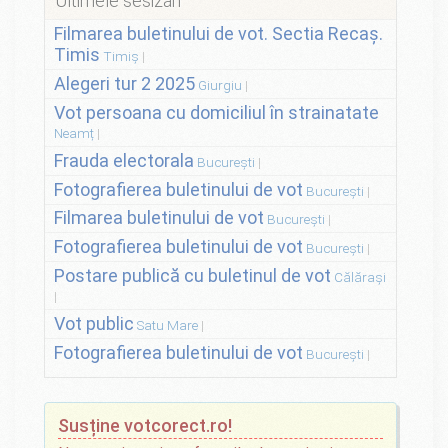
Ultimele sesizări
Filmarea buletinului de vot. Sectia Recaș.
Timis
Timiș
Alegeri tur 2 2025
Giurgiu
Vot persoana cu domiciliul în strainatate
Neamț
Frauda electorala
București
Fotografierea buletinului de vot
București
Filmarea buletinului de vot
București
Fotografierea buletinului de vot
București
Postare publică cu buletinul de vot
Călărași
Vot public
Satu Mare
Fotografierea buletinului de vot
București
Susține votcorect.ro!