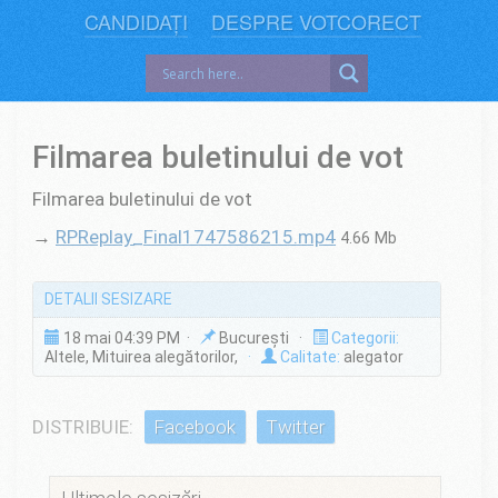
CANDIDAȚI
DESPRE VOTCORECT
Filmarea buletinului de vot
Filmarea buletinului de vot
→
RPReplay_Final1747586215.mp4
4.66 Mb
DETALII SESIZARE
18 mai 04:39 PM ·
București ·
Categorii:
Altele, Mituirea alegătorilor,
·
Calitate:
alegator
DISTRIBUIE:
Facebook
Twitter