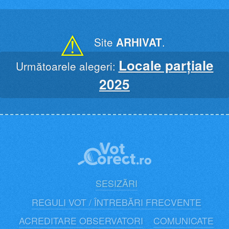
Skip
to
content
⚠
Site
ARHIVAT
.
Locale parțiale
Următoarele alegeri:
2025
SESIZĂRI
REGULI VOT / ÎNTREBĂRI FRECVENTE
ACREDITARE OBSERVATORI
COMUNICATE