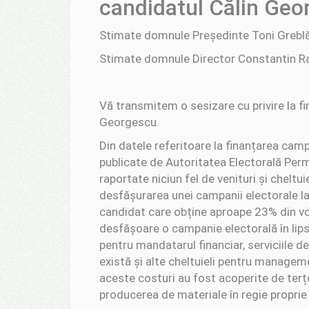
candidatul Călin Geo
Stimate domnule Președinte Toni Greblă
Stimate domnule Director Constantin R
Vă transmitem o sesizare cu privire la f
Georgescu.
Din datele referitoare la finanțarea camp
publicate de Autoritatea Electorală Per
raportate niciun fel de venituri și chelt
desfășurarea unei campanii electorale la 
candidat care obține aproape 23% din vo
desfășoare o campanie electorală în lipsa 
pentru mandatarul financiar, serviciile 
există și alte cheltuieli pentru managem
aceste costuri au fost acoperite de ter
producerea de materiale în regie proprie 