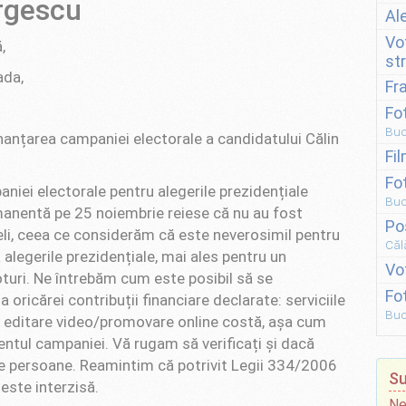
rgescu
Al
Vo
,
st
ada,
Fr
Fo
Buc
inanțarea campaniei electorale a candidatului Călin
Fi
Fo
aniei electorale pentru alegerile prezidențiale
Buc
manentă pe 25 noiembrie reiese că nu au fost
Po
uieli, ceea ce considerăm că este neverosimil pentru
Căl
alegerile prezidențiale, mai ales pentru un
Vo
turi. Ne întrebăm cum este posibil să se
Fo
oricărei contribuții financiare declarate: serviciile
Buc
de editare video/promovare online costă, așa cum
entul campaniei. Vă rugam să verificați și dacă
țe persoane. Reamintim că potrivit Legii 334/2006
Su
este interzisă.
Ne