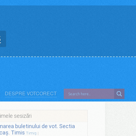
5
DESPRE VOTCORECT
imele sesizări
lmarea buletinului de vot. Sectia
caș. Timis
Timiș