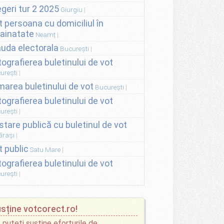
egeri tur 2 2025
Giurgiu
t persoana cu domiciliul în
rainatate
Neamț
auda electorala
București
tografierea buletinului de vot
urești
lmarea buletinului de vot
București
tografierea buletinului de vot
urești
stare publică cu buletinul de vot
ărași
t public
Satu Mare
tografierea buletinului de vot
urești
sține votcorect.ro!
 puteți susține eforturile de