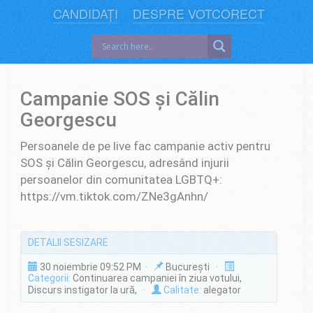
CANDIDAȚI
DESPRE VOTCORECT
Campanie SOS și Călin
Georgescu
Persoanele de pe live fac campanie activ pentru
SOS și Călin Georgescu, adresând injurii
persoanelor din comunitatea LGBTQ+:
https://vm.tiktok.com/ZNe3gAnhn/
DETALII SESIZARE
30 noiembrie 09:52 PM ·
București ·
Categorii:
Continuarea campaniei în ziua votului,
Discurs instigator la ură,
·
Calitate:
alegator