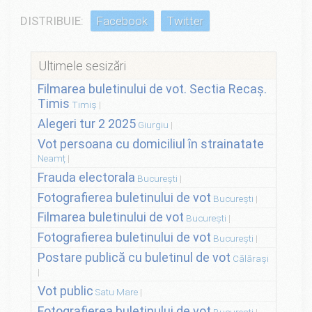
DISTRIBUIE:
Facebook
Twitter
Ultimele sesizări
Filmarea buletinului de vot. Sectia Recaș.
Timis
Timiș
Alegeri tur 2 2025
Giurgiu
Vot persoana cu domiciliul în strainatate
Neamț
Frauda electorala
București
Fotografierea buletinului de vot
București
Filmarea buletinului de vot
București
Fotografierea buletinului de vot
București
Postare publică cu buletinul de vot
Călărași
Vot public
Satu Mare
Fotografierea buletinului de vot
București