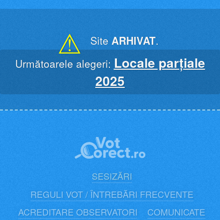
Skip
to
content
⚠
Site
ARHIVAT
.
Locale parțiale
Următoarele alegeri:
2025
SESIZĂRI
REGULI VOT / ÎNTREBĂRI FRECVENTE
ACREDITARE OBSERVATORI
COMUNICATE