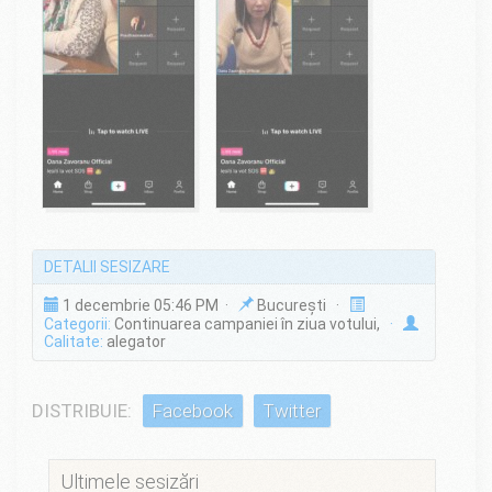
DETALII SESIZARE
1 decembrie 05:46 PM ·
București ·
Categorii:
Continuarea campaniei în ziua votului,
·
Calitate:
alegator
DISTRIBUIE:
Facebook
Twitter
Ultimele sesizări