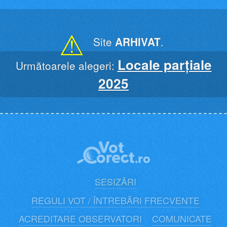
Skip
to
content
⚠
Site
ARHIVAT
.
Locale parțiale
Următoarele alegeri:
2025
SESIZĂRI
REGULI VOT / ÎNTREBĂRI FRECVENTE
ACREDITARE OBSERVATORI
COMUNICATE