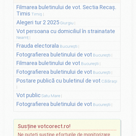
Filmarea buletinului de vot. Sectia Recaș.
Timis
Timiș
Alegeri tur 2 2025
Giurgiu
Vot persoana cu domiciliul în strainatate
Neamț
Frauda electorala
București
Fotografierea buletinului de vot
București
Filmarea buletinului de vot
București
Fotografierea buletinului de vot
București
Postare publică cu buletinul de vot
Călărași
Vot public
Satu Mare
Fotografierea buletinului de vot
București
Susține votcorect.ro!
Ne puteți susține eforturile de monitorizare