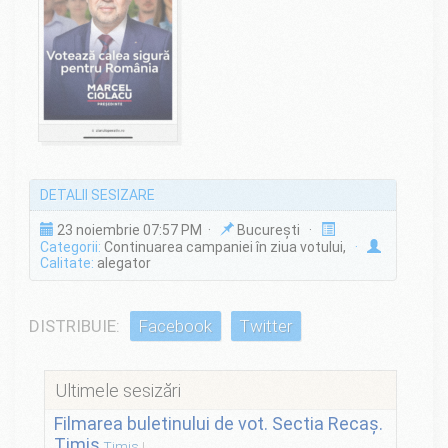
DETALII SESIZARE
23 noiembrie 07:57 PM ·
București ·
Categorii:
Continuarea campaniei în ziua votului,
·
Calitate:
alegator
DISTRIBUIE:
Facebook
Twitter
Ultimele sesizări
Filmarea buletinului de vot. Sectia Recaș.
Timis
Timiș