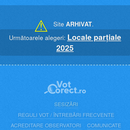
Skip
to
content
⚠
Site
ARHIVAT
.
Locale parțiale
Următoarele alegeri:
2025
SESIZĂRI
REGULI VOT / ÎNTREBĂRI FRECVENTE
ACREDITARE OBSERVATORI
COMUNICATE