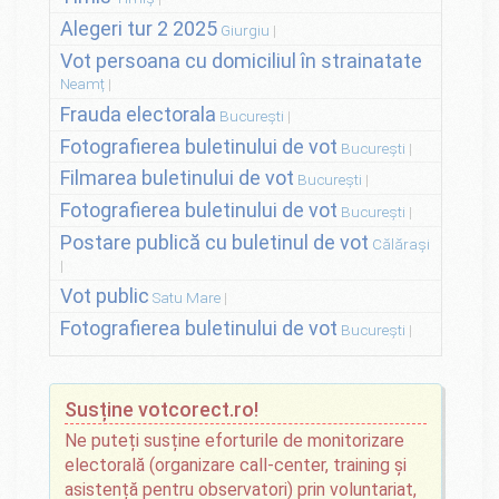
Alegeri tur 2 2025
Giurgiu
Vot persoana cu domiciliul în strainatate
Neamț
Frauda electorala
București
Fotografierea buletinului de vot
București
Filmarea buletinului de vot
București
Fotografierea buletinului de vot
București
Postare publică cu buletinul de vot
Călărași
Vot public
Satu Mare
Fotografierea buletinului de vot
București
Susține votcorect.ro!
Ne puteți susține eforturile de monitorizare
electorală (organizare call-center, training și
asistență pentru observatori) prin voluntariat,