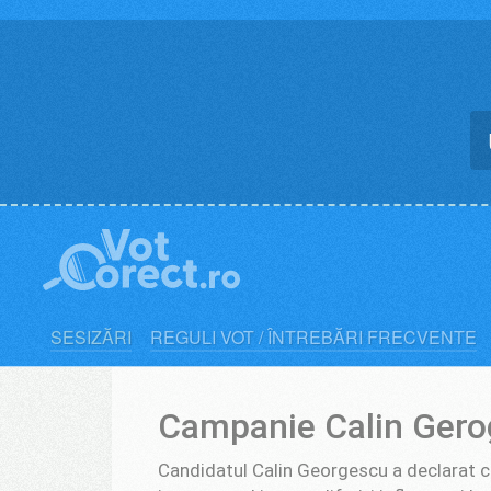
Skip
to
content
SESIZĂRI
REGULI VOT / ÎNTREBĂRI FRECVENTE
Campanie Calin Ger
Candidatul Calin Georgescu a declarat ca