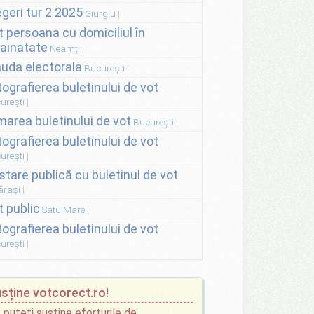
egeri tur 2 2025
Giurgiu
t persoana cu domiciliul în
rainatate
Neamț
auda electorala
București
tografierea buletinului de vot
urești
lmarea buletinului de vot
București
tografierea buletinului de vot
urești
stare publică cu buletinul de vot
ărași
t public
Satu Mare
tografierea buletinului de vot
urești
sține votcorect.ro!
 puteți susține eforturile de