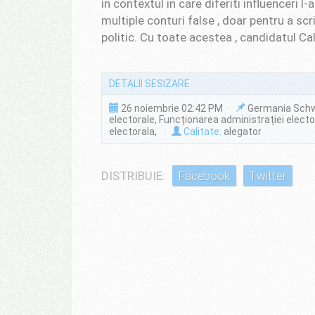
in contextul in care diferiti influenceri l
multiple conturi false , doar pentru a scr
politic. Cu toate acestea , candidatul Ca
DETALII SESIZARE
26 noiembrie 02:42 PM ·
Germania Sch
electorale, Funcționarea administrației elector
electorala,
·
Calitate:
alegator
DISTRIBUIE:
Facebook
Twitter