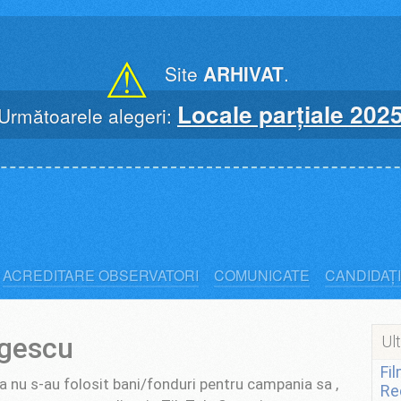
⚠
Site
ARHIVAT
.
Locale parțiale 202
Următoarele alegeri:
ACREDITARE OBSERVATORI
COMUNICATE
CANDIDAȚI
ogescu
Ult
Fi
 nu s-au folosit bani/fonduri pentru campania sa ,
Re