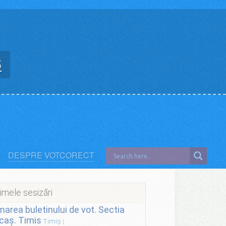
5
DESPRE VOTCORECT
imele sesizări
lmarea buletinului de vot. Sectia
caș. Timis
Timiș