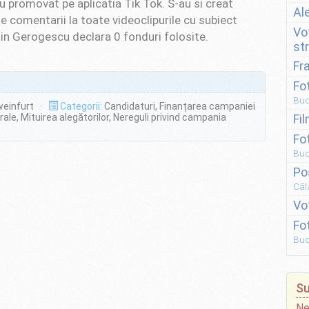
-au promovat pe aplicatia Tik Tok. S-au si creat
Al
ie comentarii la toate videoclipurile cu subiect
Vo
lin Gerogescu declara 0 fonduri folosite.
st
Fr
Fo
Buc
weinfurt ·
Categorii:
Candidaturi, Finanțarea campaniei
ale, Mituirea alegătorilor, Nereguli privind campania
Fi
Fo
Buc
Po
Căl
Vo
Fo
Buc
Su
Ne