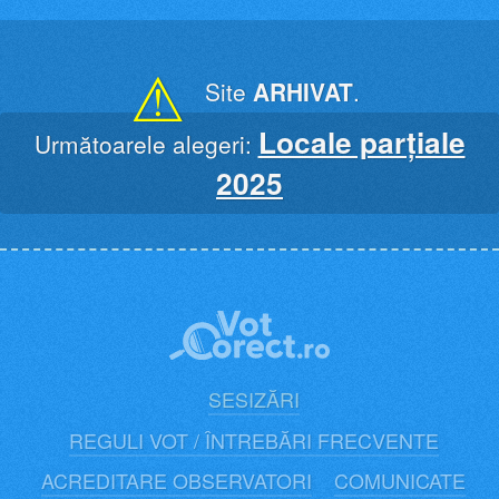
Skip
to
content
⚠
Site
ARHIVAT
.
Locale parțiale
Următoarele alegeri:
2025
SESIZĂRI
REGULI VOT / ÎNTREBĂRI FRECVENTE
ACREDITARE OBSERVATORI
COMUNICATE