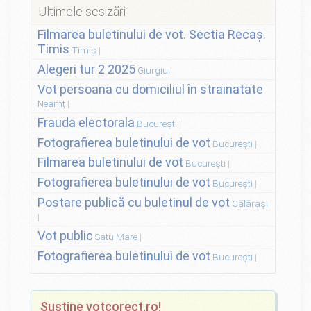
Ultimele sesizări
Filmarea buletinului de vot. Sectia Recaș.
Timis
Timiș
Alegeri tur 2 2025
Giurgiu
Vot persoana cu domiciliul în strainatate
Neamț
Frauda electorala
București
Fotografierea buletinului de vot
București
Filmarea buletinului de vot
București
Fotografierea buletinului de vot
București
Postare publică cu buletinul de vot
Călărași
Vot public
Satu Mare
Fotografierea buletinului de vot
București
Susține votcorect.ro!