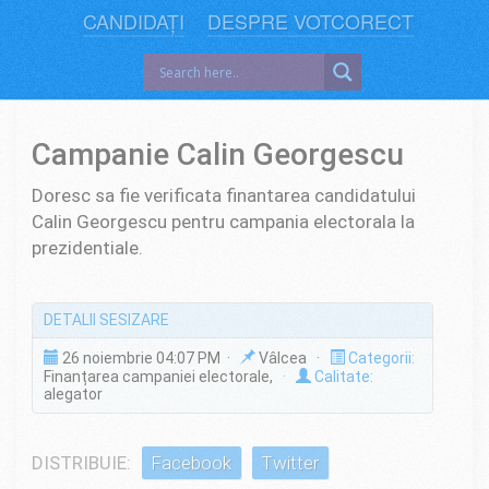
CANDIDAȚI
DESPRE VOTCORECT
Campanie Calin Georgescu
Doresc sa fie verificata finantarea candidatului
Calin Georgescu pentru campania electorala la
prezidentiale.
DETALII SESIZARE
26 noiembrie 04:07 PM ·
Vâlcea ·
Categorii:
Finanțarea campaniei electorale,
·
Calitate:
alegator
DISTRIBUIE:
Facebook
Twitter