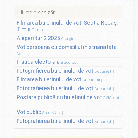
Ultimele sesizări
Filmarea buletinului de vot. Sectia Recaș.
Timis
Timiș
Alegeri tur 2 2025
Giurgiu
Vot persoana cu domiciliul în strainatate
Neamț
Frauda electorala
București
Fotografierea buletinului de vot
București
Filmarea buletinului de vot
București
Fotografierea buletinului de vot
București
Postare publică cu buletinul de vot
Călărași
Vot public
Satu Mare
Fotografierea buletinului de vot
București