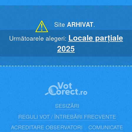
Skip
to
content
⚠
Site
ARHIVAT
.
Locale parțiale
Următoarele alegeri:
2025
SESIZĂRI
REGULI VOT / ÎNTREBĂRI FRECVENTE
ACREDITARE OBSERVATORI
COMUNICATE