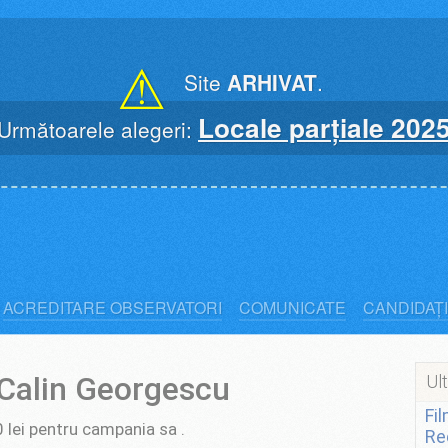
⚠
Site
ARHIVAT
.
Locale parțiale 202
Următoarele alegeri:
ACREDITARE OBSERVATORI
COMUNICATE
CANDIDAȚI
 Calin Georgescu
Ult
Fi
 lei pentru campania sa .
Re