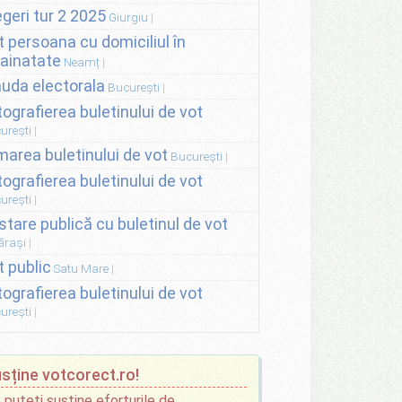
egeri tur 2 2025
Giurgiu
t persoana cu domiciliul în
rainatate
Neamț
auda electorala
București
tografierea buletinului de vot
urești
lmarea buletinului de vot
București
tografierea buletinului de vot
urești
stare publică cu buletinul de vot
ărași
t public
Satu Mare
tografierea buletinului de vot
urești
sține votcorect.ro!
 puteți susține eforturile de