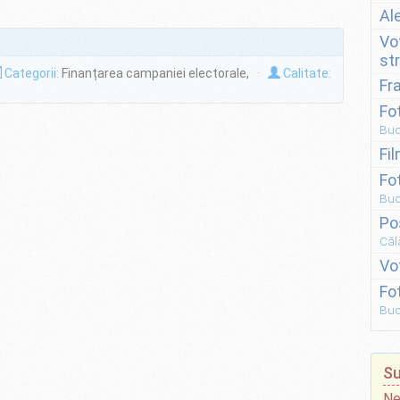
Al
Vo
st
Categorii:
Finanțarea campaniei electorale,
·
Calitate:
Fr
Fo
Buc
Fi
Fo
Buc
Po
Căl
Vo
Fo
Buc
Su
Ne