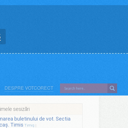
5
DESPRE VOTCORECT
imele sesizări
lmarea buletinului de vot. Sectia
caș. Timis
Timiș