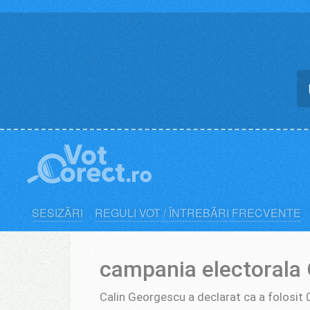
Skip
to
content
SESIZĂRI
REGULI VOT / ÎNTREBĂRI FRECVENTE
campania electorala
Calin Georgescu a declarat ca a folosit 0