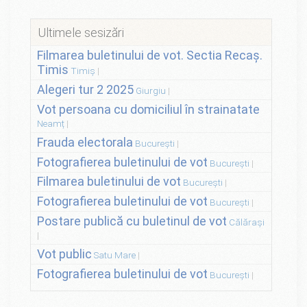
Ultimele sesizări
Filmarea buletinului de vot. Sectia Recaș.
Timis
Timiș
Alegeri tur 2 2025
Giurgiu
Vot persoana cu domiciliul în strainatate
Neamț
Frauda electorala
București
Fotografierea buletinului de vot
București
Filmarea buletinului de vot
București
Fotografierea buletinului de vot
București
Postare publică cu buletinul de vot
Călărași
Vot public
Satu Mare
Fotografierea buletinului de vot
București