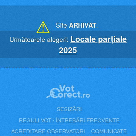
Skip
to
content
⚠
Site
ARHIVAT
.
Locale parțiale
Următoarele alegeri:
2025
SESIZĂRI
REGULI VOT / ÎNTREBĂRI FRECVENTE
ACREDITARE OBSERVATORI
COMUNICATE