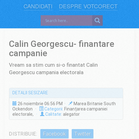
CANDIDAȚI
DESPRE VOTCORECT
Calin Georgescu- finantare
campanie
Vream sa stim cum si-o finantat Calin
Georgescu campania electorala
DETALII SESIZARE
26 noiembrie 06:56 PM ·
Marea Britanie South
Ockendon ·
Categorii:
Finanțarea campaniei
electorale,
·
Calitate:
alegator
DISTRIBUIE:
Facebook
Twitter