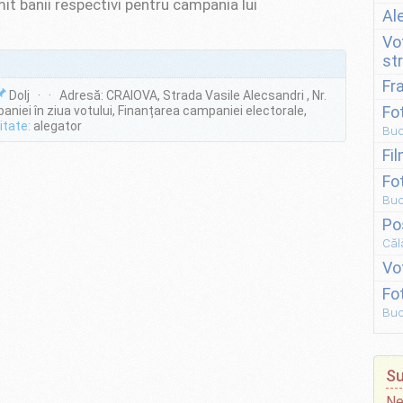
it banii respectivi pentru campania lui
Al
Vo
st
Fr
Dolj · · Adresă: CRAIOVA, Strada Vasile Alecsandri , Nr.
Fo
niei în ziua votului, Finanțarea campaniei electorale,
itate:
alegator
Buc
Fi
Fo
Buc
Po
Căl
Vo
Fo
Buc
Su
Ne