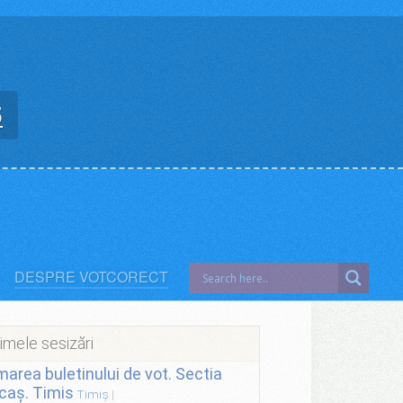
5
DESPRE VOTCORECT
imele sesizări
lmarea buletinului de vot. Sectia
caș. Timis
Timiș