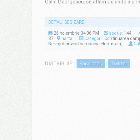
Călin Georgescu, să aflăm de unde a prim
DETALII SESIZARE
26 noiembrie 04:06 PM ·
sectie:
144 ·
87 ·
hartă
·
Categorii:
Continuarea campa
Nereguli privind campania electorala,
·
Cal
DISTRIBUIE:
Facebook
Twitter