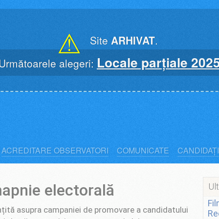
⚠
Site
ARHIVAT
.
Locale parțiale 202
Următoarele alegeri:
ACREDITARE OBSERVATORI
COMUNICATE
CANDIDAȚI
apnie electorală
Ult
Fi
nțită asupra campaniei de promovare a candidatului
Re