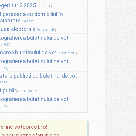
egeri tur 2 2025
Giurgiu
t persoana cu domiciliul în
rainatate
Neamț
auda electorala
București
tografierea buletinului de vot
urești
lmarea buletinului de vot
București
tografierea buletinului de vot
urești
stare publică cu buletinul de vot
ărași
t public
Satu Mare
tografierea buletinului de vot
urești
sține votcorect.ro!
 puteți susține eforturile de