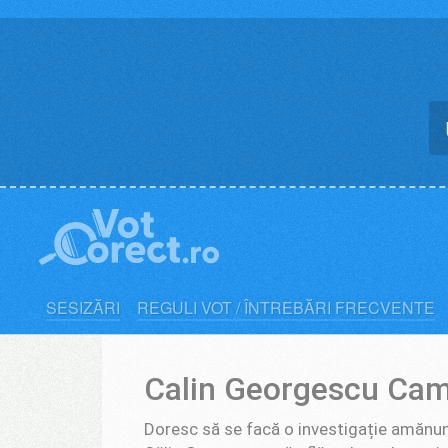
Skip
to
content
SESIZĂRI
REGULI VOT / ÎNTREBĂRI FRECVENTE
Calin Georgescu Cam
Doresc să se facă o investigație amănu