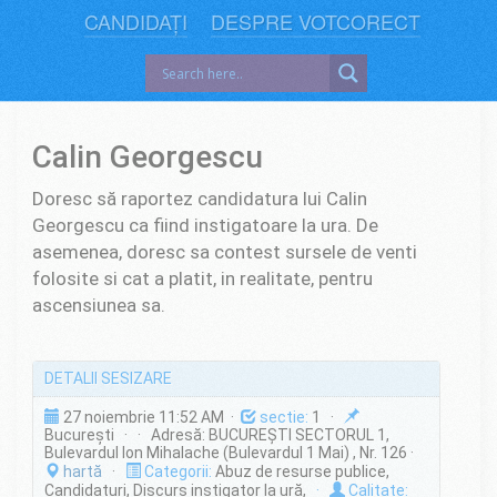
CANDIDAȚI
DESPRE VOTCORECT
Calin Georgescu
Doresc să raportez candidatura lui Calin
Georgescu ca fiind instigatoare la ura. De
asemenea, doresc sa contest sursele de venti
folosite si cat a platit, in realitate, pentru
ascensiunea sa.
DETALII SESIZARE
27 noiembrie 11:52 AM ·
sectie:
1 ·
București · · Adresă: BUCUREŞTI SECTORUL 1,
Bulevardul Ion Mihalache (Bulevardul 1 Mai) , Nr. 126 ·
hartă
·
Categorii:
Abuz de resurse publice,
Candidaturi, Discurs instigator la ură,
·
Calitate: