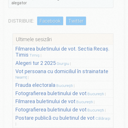
alegator
DISTRIBUIE:
Facebook
Twitter
Ultimele sesizări
Filmarea buletinului de vot. Sectia Recaș.
Timis
Timiș
Alegeri tur 2 2025
Giurgiu
Vot persoana cu domiciliul în strainatate
Neamț
Frauda electorala
București
Fotografierea buletinului de vot
București
Filmarea buletinului de vot
București
Fotografierea buletinului de vot
București
Postare publică cu buletinul de vot
Călărași