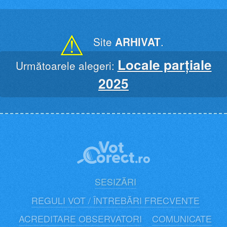
Skip
to
content
⚠
Site
ARHIVAT
.
Locale parțiale
Următoarele alegeri:
2025
SESIZĂRI
REGULI VOT / ÎNTREBĂRI FRECVENTE
ACREDITARE OBSERVATORI
COMUNICATE