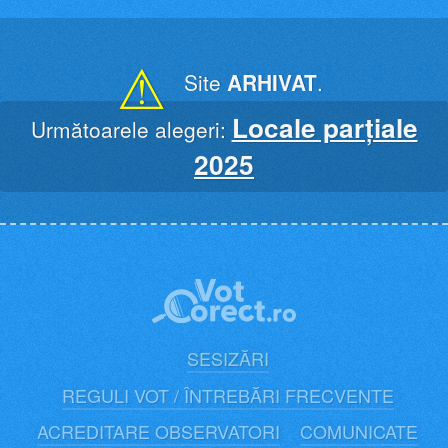
Skip
to
content
⚠
Site
ARHIVAT
.
Locale parțiale
Următoarele alegeri:
2025
SESIZĂRI
REGULI VOT / ÎNTREBĂRI FRECVENTE
ACREDITARE OBSERVATORI
COMUNICATE