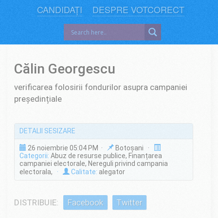
CANDIDAȚI
DESPRE VOTCORECT
Călin Georgescu
verificarea folosirii fondurilor asupra campaniei
președințiale
DETALII SESIZARE
26 noiembrie 05:04 PM ·
Botoșani ·
Categorii:
Abuz de resurse publice, Finanțarea
campaniei electorale, Nereguli privind campania
electorala,
·
Calitate:
alegator
DISTRIBUIE:
Facebook
Twitter