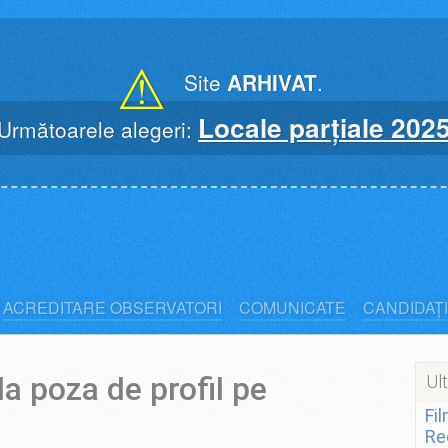
⚠
Site
ARHIVAT
.
Locale parțiale 202
Următoarele alegeri:
ACREDITARE OBSERVATORI
COMUNICATE
CANDIDAȚI
a poza de profil pe
Ult
Fi
Re