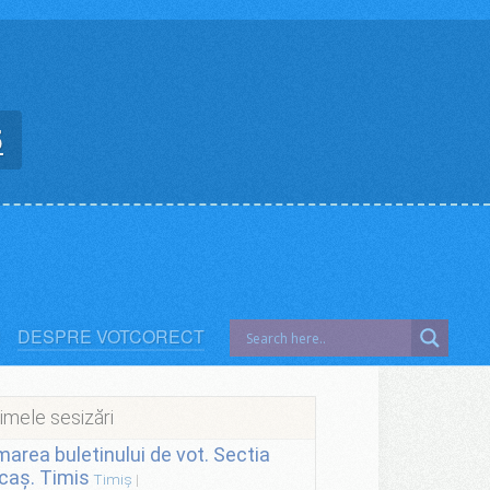
5
DESPRE VOTCORECT
imele sesizări
lmarea buletinului de vot. Sectia
caș. Timis
Timiș