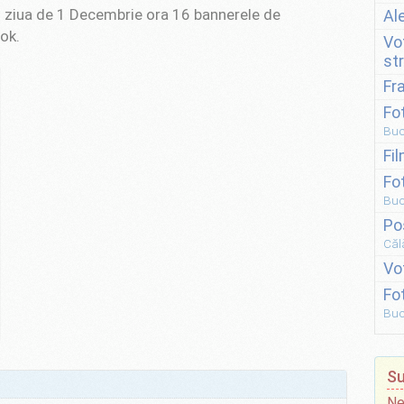
n ziua de 1 Decembrie ora 16 bannerele de
Al
ok.
Vo
st
Fr
Fo
Buc
Fi
Fo
Buc
Po
Căl
Vo
Fo
Buc
Su
Ne