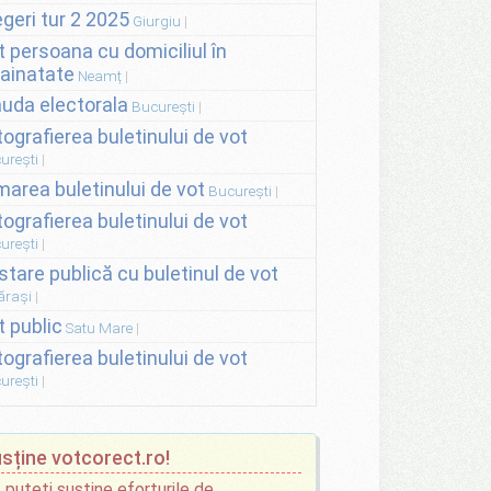
egeri tur 2 2025
Giurgiu
t persoana cu domiciliul în
rainatate
Neamț
auda electorala
București
tografierea buletinului de vot
urești
lmarea buletinului de vot
București
tografierea buletinului de vot
urești
stare publică cu buletinul de vot
ărași
t public
Satu Mare
tografierea buletinului de vot
urești
sține votcorect.ro!
 puteți susține eforturile de