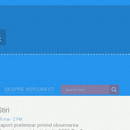
5
DESPRE VOTCORECT
tiri
9 mai - 2 PM
aport preliminar privind observarea