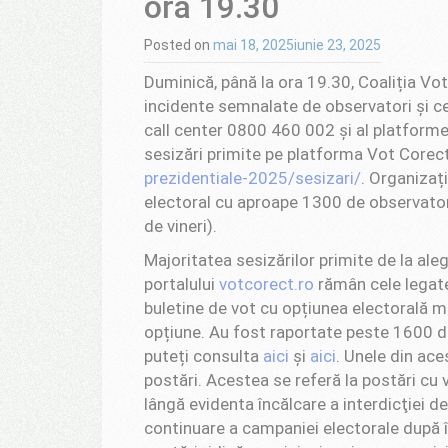
ora 19.30
Posted on
mai 18, 2025
iunie 23, 2025
Duminică, până la ora 19.30, Coaliția Vot
incidente semnalate de observatori și ce
call center 0800 460 002 și al platforme
sesizări primite pe platforma Vot Corect
prezidentiale-2025/sesizari/
. Organizaț
electoral cu aproape 1300 de observatori
de vineri).
Majoritatea sesizărilor primite de la aleg
portalului
votcorect.ro
rămân cele legate
buletine de vot cu opțiunea electorală 
opțiune. Au fost raportate peste 1600 de
puteți consulta
aici
și
aici
. Unele din ace
postări. Acestea se referă la postări cu 
lângă evidenta încălcare a interdicţiei de
continuare a campaniei electorale după 