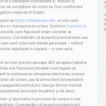
vire la o campanie coordonată şi inclusiv la
a
zuri de cumpărare de voturi au fost confirmate
ătorii implicaţi în Dublin.
8
V
legate de
https://diasporaeu.de/
, un site care
P
ntru a-i transporta la votare. Conform
Context.ro
,
E
ncotă, care figurează drept consilier al
rescu. Considerăm că această practică este una
 care sunt colectate datele personale – nefiind
contrar legislației în vigoare – și cum este
ect au fost primite aproape 400 de apeluri până la
. Cele mai frecvente întrebări sunt legate de
feră la continuarea campaniei electorale, inclusiv
cțiilor de votare, sau la atmosferă tensionată în
 propagandă politică pro George Simion trimisă
ucațional (asociații de părinți și de elevi).
ilor și dezordine în procesul de votare în mai
trăinătate. Considerăm că aceste incidente pot