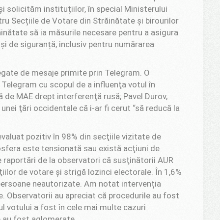
 solicităm instituțiilor, în special Ministerului
tru Secțiile de Votare din Străinătate și birourilor
răinătate să ia măsurile necesare pentru a asigura
 și de siguranță, inclusiv pentru numărarea
legate de mesaje primite prin Telegram. O
Telegram cu scopul de a influenţa votul în
 de MAE drept interferenţă rusă; Pavel Durov,
nei ţări occidentale că i-ar fi cerut “să reducă la
valuat pozitiv în 98% din secţiile vizitate de
sfera este tensionată sau există acţiuni de
 raportări de la observatori că susţinătorii AUR
ilor de votare şi strigă lozinci electorale. În 1,6%
 persoane neautorizate. Am notat intervenția
te. Observatorii au apreciat că procedurile au fost
ul votului a fost în cele mai multe cazuri
e au fost aglomerate.