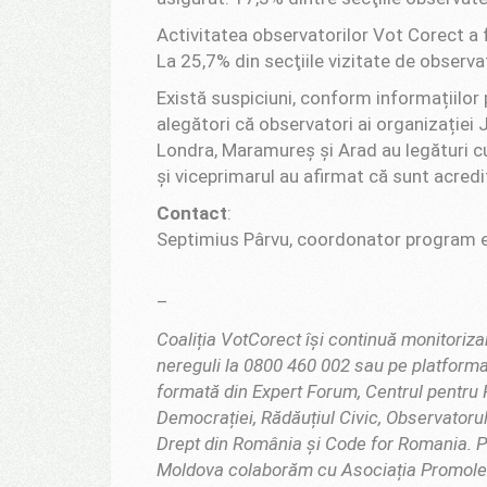
Activitatea observatorilor Vot Corect a f
La 25,7% din secţiile vizitate de observat
Există suspiciuni, conform informațiilor 
alegători că observatori ai organizației J
Londra, Maramureș și Arad au legături cu
şi viceprimarul au afirmat că sunt acred
Contact
:
Septimius Pârvu, coordonator program 
–
Coaliția VotCorect își continuă monitoriza
nereguli la 0800 460 002 sau pe platform
formată din Expert Forum, Centrul pentru R
Democrației, Rădăuțiul Civic, Observatorul 
Drept din România și Code for Romania. P
Moldova colaborăm cu Asociația Promole