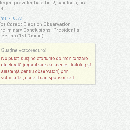
legeri prezidențiale tur 2, sâmbătă, ora
13
 mai - 10 AM
ot Corect Election Observation
reliminary Conclusions- Presidential
lection (1st Round)
Susține votcorect.ro!
Ne puteți susține eforturile de monitorizare
electorală (organizare call-center, training și
asistență pentru observatori) prin
voluntariat, donații sau sponsorizări.