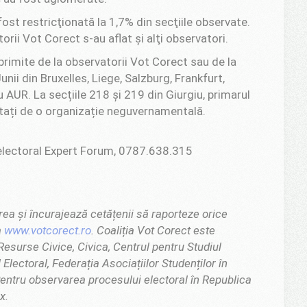
ost restricţionată la 1,7% din secţiile observate.
orii Vot Corect s-au aflat şi alţi observatori.
primite de la observatorii Vot Corect sau de la
unii din Bruxelles, Liege, Salzburg, Frankfurt,
 AUR. La secțiile 218 și 219 din Giurgiu, primarul
itați de o organizație neguvernamentală.
electoral Expert Forum, 0787.638.315
rea și încurajează cetățenii să raporteze orice
a
www.votcorect.ro
. Coaliția Vot Corect este
esurse Civice, Civica, Centrul pentru Studiul
Electoral, Federația Asociațiilor Studenților în
entru observarea procesului electoral în Republica
x.