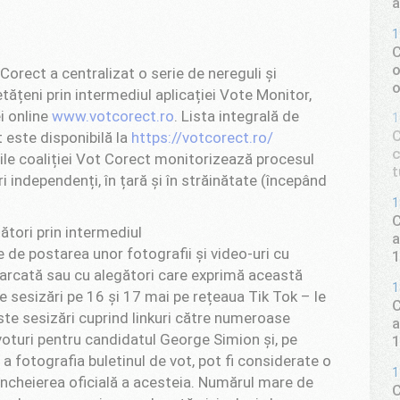
a
1
C
o
Corect a centralizat o serie de nereguli și
o
tățeni prin intermediul aplicației Vote Monitor,
i online
www.votcorect.ro
. Lista integrală de
1
C
 este disponibilă la
https://votcorect.ro/
c
iile coaliției Vot Corect monitorizează procesul
t
 independenți, în țară și în străinătate (începând
1
C
ători prin intermediul
a
 de postarea unor fotografii și video-uri cu
marcată sau cu alegători care exprimă această
1
 sesizări pe 16 și 17 mai pe rețeaua Tik Tok – le
C
ste sesizări cuprind linkuri către numeroase
a
voturi pentru candidatul George Simion și, pe
 a fotografia buletinul de vot, pot fi considerate o
1
încheierea oficială a acesteia. Numărul mare de
C