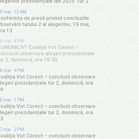
legerilor prezidențiale din 2025 Tur 2
9 mai - 12 AM
onferinta de presă privind concluziile
bservării turului 2 al alegerilor, 19 mai,
ra 13
8 mai - 8 PM
OMUNICAT Coaliția Vot Corect –
oncluzii observare alegeri prezidențiale
ur 2, duminică, ora 19.30
8 mai - 4 PM
oaliția Vot Corect – concluzii observare
legeri prezidențiale tur 2, duminică, ora
16
8 mai - 1 PM
oaliția Vot Corect – concluzii observare
legeri prezidențiale tur 2, duminică, ora
13
7 mai - 2 PM
oaliția Vot Corect – concluzii observare