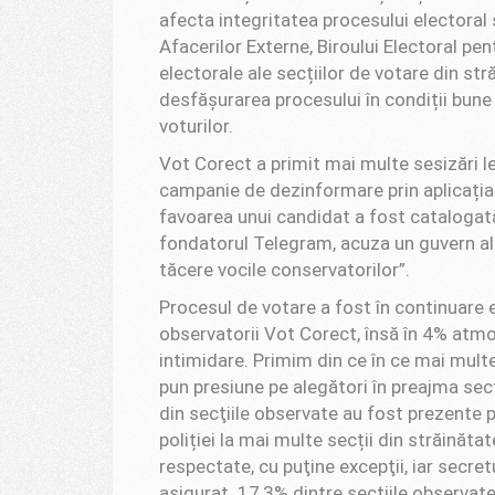
afecta integritatea procesului electoral și
Afacerilor Externe, Biroului Electoral pen
electorale ale secțiilor de votare din st
desfășurarea procesului în condiții bune
voturilor.
Vot Corect a primit mai multe sesizări 
campanie de dezinformare prin aplicația 
favoarea unui candidat a fost catalogată
fondatorul Telegram, acuza un guvern al u
tăcere vocile conservatorilor”.
Procesul de votare a fost în continuare e
observatorii Vot Corect, însă în 4% atmo
intimidare. Primim din ce în ce mai multe
pun presiune pe alegători în preajma secţi
din secţiile observate au fost prezente
poliției la mai multe secții din străinăta
respectate, cu puţine excepţii, iar secret
asigurat. 17,3% dintre secţiile observat