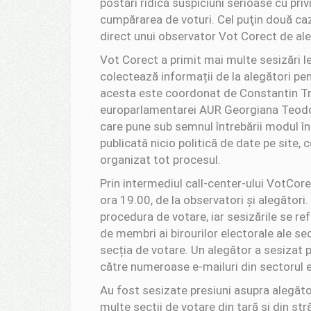
postări ridică suspiciuni serioase cu pri
cumpărarea de voturi. Cel puţin două ca
direct unui observator Vot Corect de aleg
Vot Corect a primit mai multe sesizări 
colectează informații de la alegători pe
acesta este coordonat de Constantin Tro
europarlamentarei AUR Georgiana Teodo
care pune sub semnul întrebării modul în
publicată nicio politică de date pe site, 
organizat tot procesul.
Prin intermediul call-center-ului VotCor
ora 19.00, de la observatori și alegători
procedura de votare, iar sesizările se re
de membri ai birourilor electorale ale se
secția de votare. Un alegător a sesizat
către numeroase e-mailuri din sectorul ed
Au fost sesizate presiuni asupra alegător
multe secții de votare din țară și din s