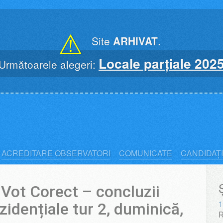
⚠
Site
ARHIVAT
.
Locale parțiale 202
Următoarele alegeri:
ACREDITARE OBSERVATORI
COMUNICATE
CANDIDAȚI
Ș
Vot Corect – concluzii
zidențiale tur 2, duminică,
1
R