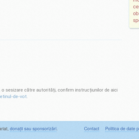
ce
ob
sp
esizare către autorități, confirm instrucțiunilor de aici
etinul-de-vot
.
ariat,
donații sau sponsorizări
.
Contact
Politica de date 