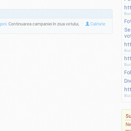
ht
Buc
Fo
orii:
Continuarea campaniei în ziua votului,
·
Calitate:
Se
vo
ht
Buc
ht
Buc
Fo
Di
ht
Buc
Su
Ne
mo