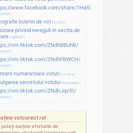
tps://www.facebook.com/share/1HaSNsHSvo/
urești
tografie buletin de vot
Nu stiu
sizare privind nereguli in sectia de
tare
Hatfield
tps://vm.tiktok.com/ZNdhBBuhB/
urești
tps://vm.tiktok.com/ZNdhFBWCH/
urești
lmare numaratoare voturi
Londra
vulgarea secretului votului
București
tps://vm.tiktok.com/ZNdhJqv5t/
urești
sține votcorect.ro!
 puteți susține eforturile de
nitorizare electorală (organizare call-