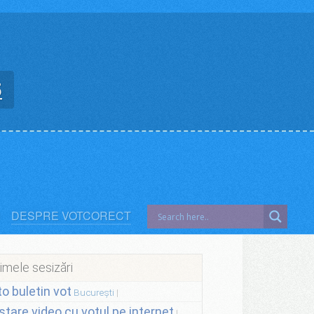
5
DESPRE VOTCORECT
imele sesizări
to buletin vot
București
stare video cu votul pe internet