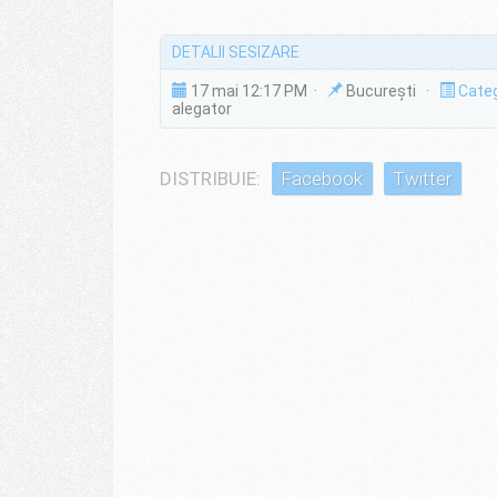
DETALII SESIZARE
17 mai 12:17 PM ·
București ·
Categ
alegator
DISTRIBUIE:
Facebook
Twitter