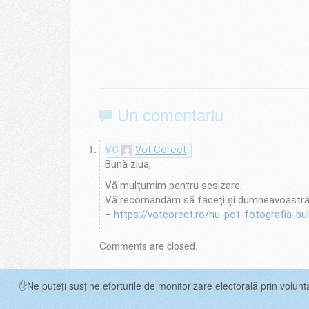
Un comentariu
Vot Corect
Bună ziua,
Vă mulțumim pentru sesizare.
Vă recomandăm să faceți și dumneavoastră o s
–
https://votcorect.ro/nu-pot-fotografia-bul
Comments are closed.
✋Ne puteți susține eforturile de monitorizare electorală prin volunt