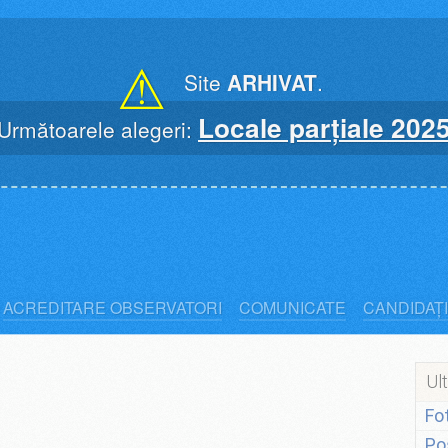
⚠
Site
ARHIVAT
.
Locale parțiale 202
Următoarele alegeri:
ACREDITARE OBSERVATORI
COMUNICATE
CANDIDAȚI
Ult
Fo
Po