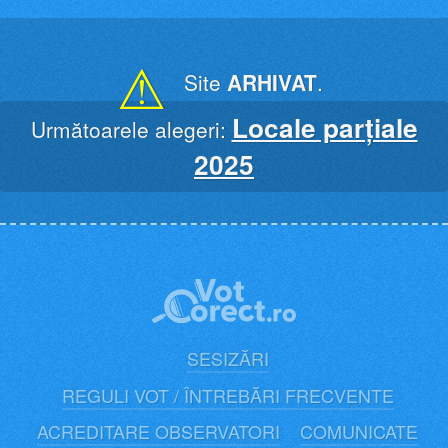
Skip
to
content
⚠
Site
ARHIVAT
.
Locale parțiale
Următoarele alegeri:
2025
SESIZĂRI
REGULI VOT / ÎNTREBĂRI FRECVENTE
ACREDITARE OBSERVATORI
COMUNICATE