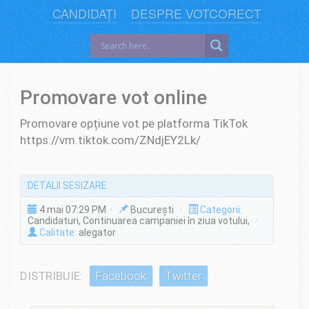
CANDIDAȚI
DESPRE VOTCORECT
Promovare vot online
Promovare opțiune vot pe platforma TikTok
https://vm.tiktok.com/ZNdjEY2Lk/
DETALII SESIZARE
4 mai 07:29 PM ·
București ·
Categorii:
Candidaturi, Continuarea campaniei în ziua votului,
·
Calitate:
alegator
DISTRIBUIE:
Facebook
Twitter