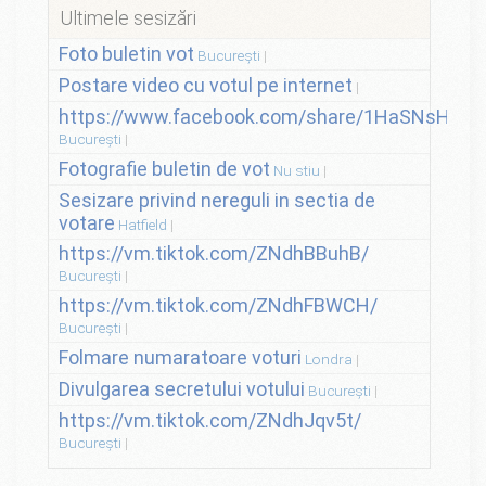
Ultimele sesizări
Foto buletin vot
București
Postare video cu votul pe internet
https://www.facebook.com/share/1HaSNsHSvo
București
Fotografie buletin de vot
Nu stiu
Sesizare privind nereguli in sectia de
votare
Hatfield
https://vm.tiktok.com/ZNdhBBuhB/
București
https://vm.tiktok.com/ZNdhFBWCH/
București
Folmare numaratoare voturi
Londra
Divulgarea secretului votului
București
https://vm.tiktok.com/ZNdhJqv5t/
București