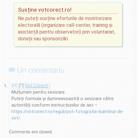
Susține votcorect.ro!
Ne puteți susține eforturile de monitorizare
electorală (organizare call-center, training și
asistență pentru observatori) prin voluntariat,
donații sau sponsorizări.
Un comentariu
Vot Corect
Mulțumim pentru sesizare.
Puteți formula și dumneavoastră o sesizare către
autorități conform instrucțiunilor de aici –
https://votcorect.ro/reguli/pot-fotografia-buletinul-de-
vot/
.
Comments are closed.