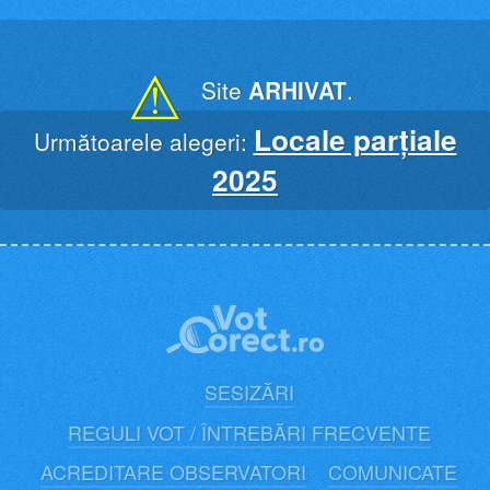
Skip
to
content
⚠
Site
ARHIVAT
.
Locale parțiale
Următoarele alegeri:
2025
SESIZĂRI
REGULI VOT / ÎNTREBĂRI FRECVENTE
ACREDITARE OBSERVATORI
COMUNICATE