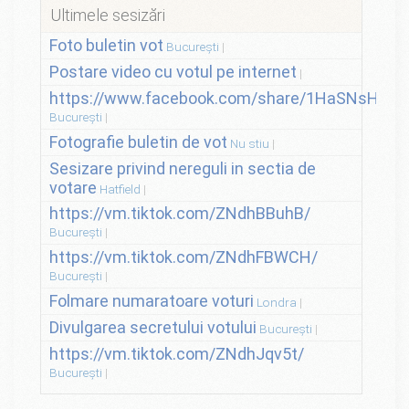
Ultimele sesizări
Foto buletin vot
București
Postare video cu votul pe internet
https://www.facebook.com/share/1HaSNsHSvo
București
Fotografie buletin de vot
Nu stiu
Sesizare privind nereguli in sectia de
votare
Hatfield
https://vm.tiktok.com/ZNdhBBuhB/
București
https://vm.tiktok.com/ZNdhFBWCH/
București
Folmare numaratoare voturi
Londra
Divulgarea secretului votului
București
https://vm.tiktok.com/ZNdhJqv5t/
București