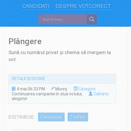
CANDIDAȚI
DESPRE VOTCORECT
Plângere
Sună cu numărul privat și chema să mergem la
vot
DETALII SESIZARE
4 mai 06:33 PM ·
Mureș ·
Categorii:
Continuarea campaniei în ziua votului,
·
Calitate:
alegator
DISTRIBUIE:
Facebook
Twitter