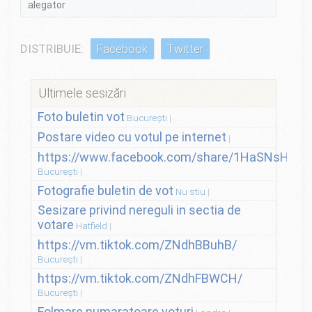
alegator
DISTRIBUIE:
Facebook
Twitter
Ultimele sesizări
Foto buletin vot
București
Postare video cu votul pe internet
https://www.facebook.com/share/1HaSNsHSvo
București
Fotografie buletin de vot
Nu stiu
Sesizare privind nereguli in sectia de
votare
Hatfield
https://vm.tiktok.com/ZNdhBBuhB/
București
https://vm.tiktok.com/ZNdhFBWCH/
București
Folmare numaratoare voturi