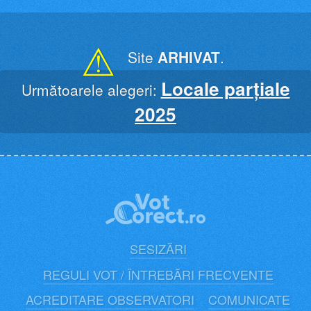
Skip
to
content
⚠
Site
ARHIVAT
.
Locale parțiale
Următoarele alegeri:
2025
SESIZĂRI
REGULI VOT / ÎNTREBĂRI FRECVENTE
ACREDITARE OBSERVATORI
COMUNICATE