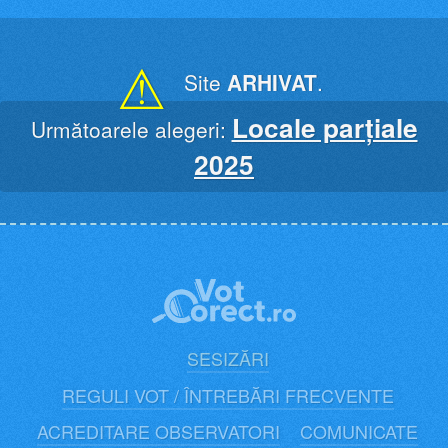
Skip
to
content
⚠
Site
ARHIVAT
.
Locale parțiale
Următoarele alegeri:
2025
SESIZĂRI
REGULI VOT / ÎNTREBĂRI FRECVENTE
ACREDITARE OBSERVATORI
COMUNICATE