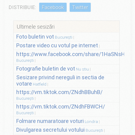
DISTRIBUIE:
Facebook
Twitter
Ultimele sesizări
Foto buletin vot
București
Postare video cu votul pe internet
https://www.facebook.com/share/1HaSNsHSvo
București
Fotografie buletin de vot
Nu stiu
Sesizare privind nereguli in sectia de
votare
Hatfield
https://vm.tiktok.com/ZNdhBBuhB/
București
https://vm.tiktok.com/ZNdhFBWCH/
București
Folmare numaratoare voturi
Londra
Divulgarea secretului votului
București