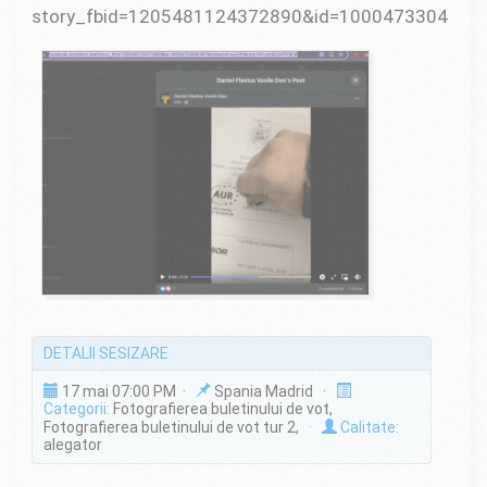
story_fbid=1205481124372890&id=100047330401811
DETALII SESIZARE
17 mai 07:00 PM ·
Spania Madrid ·
Categorii:
Fotografierea buletinului de vot,
Fotografierea buletinului de vot tur 2,
·
Calitate:
alegator