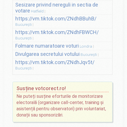
Sesizare privind nereguli in sectia de
votare
Hatfield
https://vm.tiktok.com/ZNdhBBuhB/
București
https://vm.tiktok.com/ZNdhFBWCH/
București
Folmare numaratoare voturi
Londra
Divulgarea secretului votului
București
https://vm.tiktok.com/ZNdhJqv5t/
București
Susține votcorect.ro!
Ne puteți susține eforturile de monitorizare
electorală (organizare call-center, training și
asistență pentru observatori) prin voluntariat,
donații sau sponsorizări.