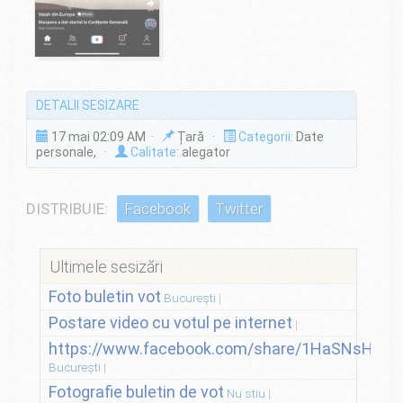
DETALII SESIZARE
17 mai 02:09 AM ·
Țară ·
Categorii:
Date
personale,
·
Calitate:
alegator
DISTRIBUIE:
Facebook
Twitter
Ultimele sesizări
Foto buletin vot
București
Postare video cu votul pe internet
https://www.facebook.com/share/1HaSNsHSvo
București
Fotografie buletin de vot
Nu stiu