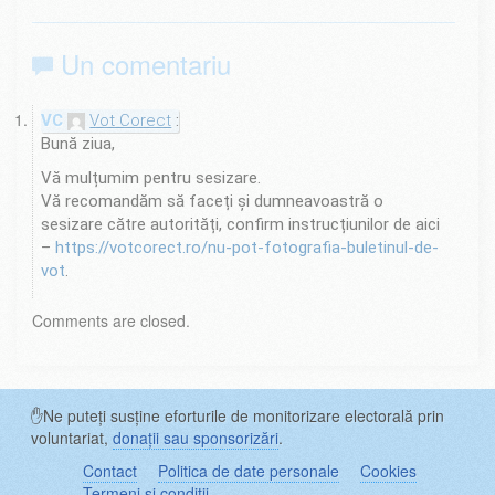
Un comentariu
Vot Corect
Bună ziua,
Vă mulțumim pentru sesizare.
Vă recomandăm să faceți și dumneavoastră o
sesizare către autorități, confirm instrucțiunilor de aici
–
https://votcorect.ro/nu-pot-fotografia-buletinul-de-
vot
.
Comments are closed.
✋Ne puteți susține eforturile de monitorizare electorală prin
voluntariat,
donații sau sponsorizări
.
Contact
Politica de date personale
Cookies
Termeni și condiții