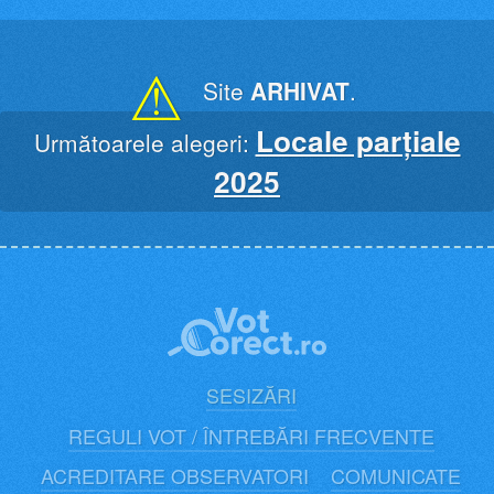
Skip
to
content
⚠
Site
ARHIVAT
.
Locale parțiale
Următoarele alegeri:
2025
SESIZĂRI
REGULI VOT / ÎNTREBĂRI FRECVENTE
ACREDITARE OBSERVATORI
COMUNICATE