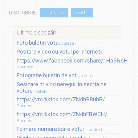
DISTRIBUIE:
Facebook
Twitter
Ultimele sesizări
Foto buletin vot
București
Postare video cu votul pe internet
https://www.facebook.com/share/1HaSNsHSvo
București
Fotografie buletin de vot
Nu stiu
Sesizare privind nereguli in sectia de
votare
Hatfield
https://vm.tiktok.com/ZNdhBBuhB/
București
https://vm.tiktok.com/ZNdhFBWCH/
București
Folmare numaratoare voturi
Londra
Divulgarea secretului votului