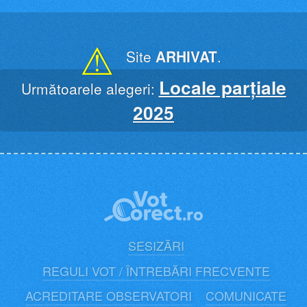
Skip
to
content
⚠
Site
ARHIVAT
.
Locale parțiale
Următoarele alegeri:
2025
SESIZĂRI
REGULI VOT / ÎNTREBĂRI FRECVENTE
ACREDITARE OBSERVATORI
COMUNICATE