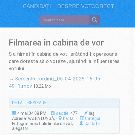
CANDIDAȚI
DESPRE VOTCORECT
Filmarea în cabina de vor
S a filmat în cabina de vot , arătând fix persoana
care dorește să o voteze , ajutând la influențarea
votului
→
ScreenRecording_05-04-2025-16-05-
49_1.mov
18.22 Mb
DETALII SESIZARE
4 mai 04:08 PM ·
sectie:
477 ·
Iași · ·
Adresă: VALEA LUNGĂ, ·
hartă
·
Categorii:
Fotografierea buletinului de vot,
·
Calitate:
alegator