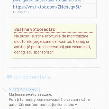
București
https://vm.tiktok.com/ZNdhJqv5t/
București
Susține votcorect.ro!
Ne puteți susține eforturile de monitorizare
electorală (organizare call-center, training și
asistență pentru observatori) prin voluntariat,
donații sau sponsorizări.
Un comentariu
Vot Corect
Mulțumim pentru sesizare.
Puteți formula și dumneavoastră o sesizare către
autorități conform instrucțiunilor de aici –