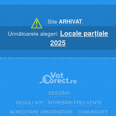
Skip
to
content
⚠
Site
ARHIVAT
.
Locale parțiale
Următoarele alegeri:
2025
SESIZĂRI
REGULI VOT / ÎNTREBĂRI FRECVENTE
ACREDITARE OBSERVATORI
COMUNICATE