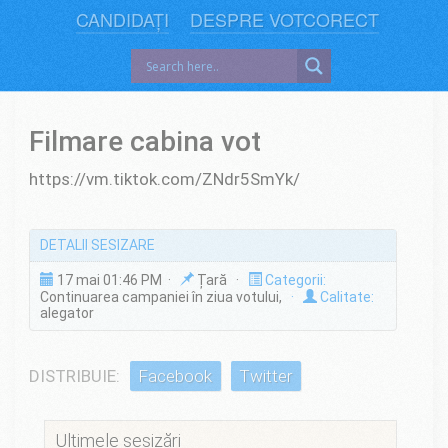
CANDIDAȚI
DESPRE VOTCORECT
Filmare cabina vot
https://vm.tiktok.com/ZNdr5SmYk/
DETALII SESIZARE
17 mai 01:46 PM ·
Țară ·
Categorii:
Continuarea campaniei în ziua votului,
·
Calitate:
alegator
DISTRIBUIE:
Facebook
Twitter
Ultimele sesizări