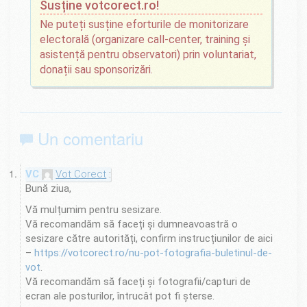
Susține votcorect.ro!
Ne puteți susține eforturile de monitorizare
electorală (organizare call-center, training și
asistență pentru observatori) prin voluntariat,
donații sau sponsorizări.
Un comentariu
Vot Corect
Bună ziua,
Vă mulțumim pentru sesizare.
Vă recomandăm să faceți și dumneavoastră o
sesizare către autorități, confirm instrucțiunilor de aici
–
https://votcorect.ro/nu-pot-fotografia-buletinul-de-
vot
.
Vă recomandăm să faceți și fotografii/capturi de
ecran ale posturilor, întrucât pot fi șterse.