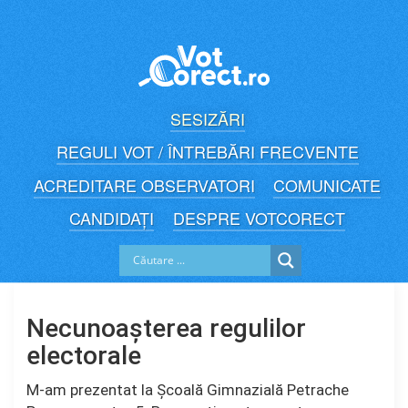
Skip
to
content
SESIZĂRI
REGULI VOT / ÎNTREBĂRI FRECVENTE
ACREDITARE OBSERVATORI
COMUNICATE
CANDIDAȚI
DESPRE VOTCORECT
Necunoașterea regulilor
electorale
M-am prezentat la Școală Gimnazială Petrache