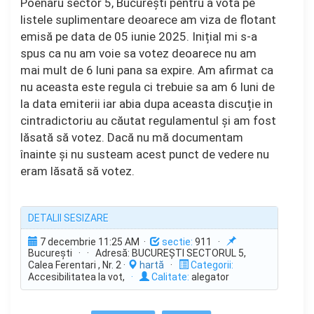
Poenaru sector 5, București pentru a vota pe
listele suplimentare deoarece am viza de flotant
emisă pe data de 05 iunie 2025. Inițial mi s-a
spus ca nu am voie sa votez deoarece nu am
mai mult de 6 luni pana sa expire. Am afirmat ca
nu aceasta este regula ci trebuie sa am 6 luni de
la data emiterii iar abia dupa aceasta discuție in
cintradictoriu au căutat regulamentul și am fost
lăsată să votez. Dacă nu mă documentam
înainte și nu susteam acest punct de vedere nu
eram lăsată să votez.
DETALII SESIZARE
7 decembrie 11:25 AM ·
sectie:
911 ·
București · · Adresă: BUCUREŞTI SECTORUL 5,
Calea Ferentari , Nr. 2 ·
hartă
·
Categorii:
Accesibilitatea la vot,
·
Calitate:
alegator