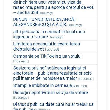
de inchiriere unui votant cu viza de
resedinta, pentru a acorda dreptul de vot
– sectia 338
București
DENUNȚ CANDIDATURA ANCĂI
ALEXANDRESCU ȘI A A.U.R.
București
alta persoana a semnat in locul meu
ingreunare votare
București
Limitarea accesului la exercitarea
dreptului de vot
București
Campanie pe TikTok in ziua votului
București
Sesizare privind încălcarea legislației
electorale – publicarea rezultatelor exit-
poll înainte de închiderea urnelor.
București
Stampile imbibate in cerneala
București
Discuții nepotrivite în secția de votare
București
Dl Ciucu publica date care nu ar trebui sa
fie publice
București