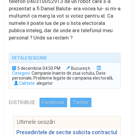
telefon 040310052913 de un robot care s-a
prezentat a fi Daniel Baluta- era vocea lui- si mi-a
multumit ca merg la vot si votez pentru el. Ca
numele il poate lua de pe o lista electorala
publica inteleg, dar de unde are telefonul meu
personal ? Unde sa reclam ?
DETALII SESIZARE
5 decembrie 04:50 PM ·
București ·
Categorii:
Campanie înainte de ziua votului, Date
personale, Probleme legate de campania electorală,
·
Calitate:
alegator
DISTRIBUIE:
Facebook
Twitter
Ultimele sesizări
Presedintele de sectie solicita contractul