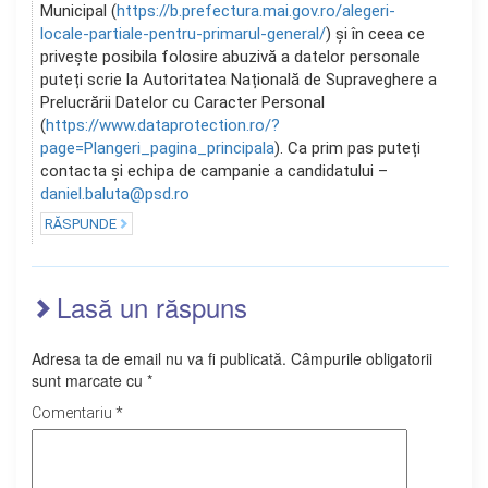
Municipal (
https://b.prefectura.mai.gov.ro/alegeri-
locale-partiale-pentru-primarul-general/
) și în ceea ce
privește posibila folosire abuzivă a datelor personale
puteți scrie la Autoritatea Națională de Supraveghere a
Prelucrării Datelor cu Caracter Personal
(
https://www.dataprotection.ro/?
page=Plangeri_pagina_principala
). Ca prim pas puteți
contacta și echipa de campanie a candidatului –
daniel.baluta@psd.ro
RĂSPUNDE
Lasă un răspuns
Adresa ta de email nu va fi publicată.
Câmpurile obligatorii
sunt marcate cu
*
Comentariu
*