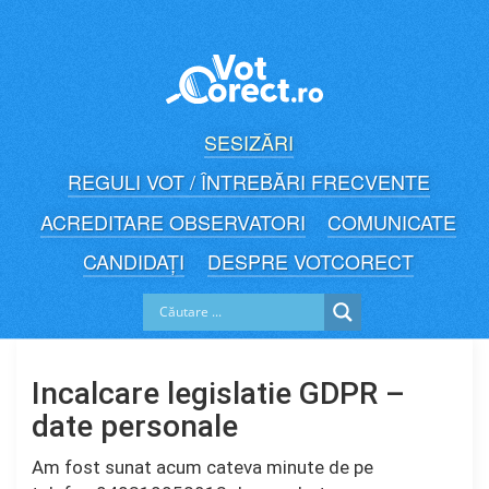
Skip
to
content
SESIZĂRI
REGULI VOT / ÎNTREBĂRI FRECVENTE
ACREDITARE OBSERVATORI
COMUNICATE
CANDIDAȚI
DESPRE VOTCORECT
Incalcare legislatie GDPR –
date personale
Am fost sunat acum cateva minute de pe