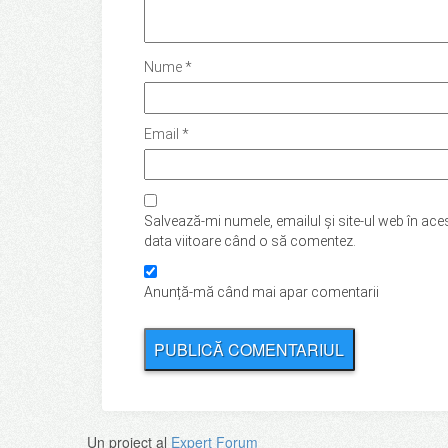
Nume
*
Email
*
Salvează-mi numele, emailul și site-ul web în ace
data viitoare când o să comentez.
Anunță-mă când mai apar comentarii
Un proiect al
Expert Forum