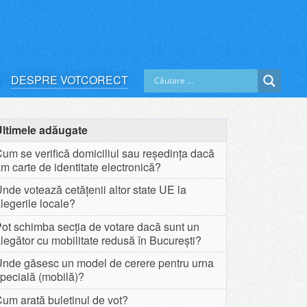
DESPRE VOTCORECT
Ultimele adăugate
um se verifică domiciliul sau reședința dacă
m carte de identitate electronică?
nde votează cetățenii altor state UE la
legerile locale?
ot schimba secția de votare dacă sunt un
legător cu mobilitate redusă în București?
Unde găsesc un model de cerere pentru urna
pecială (mobilă)?
um arată buletinul de vot?