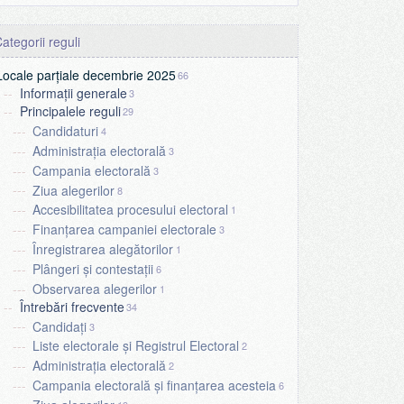
Locale parțiale decembrie 2025
66
Informații generale
3
Principalele reguli
29
Candidaturi
4
Administrația electorală
3
Campania electorală
3
Ziua alegerilor
8
Accesibilitatea procesului electoral
1
Finanțarea campaniei electorale
3
Înregistrarea alegătorilor
1
Plângeri și contestații
6
Observarea alegerilor
1
Întrebări frecvente
34
Candidați
3
Liste electorale și Registrul Electoral
2
Administrația electorală
2
Campania electorală și finanțarea acesteia
6