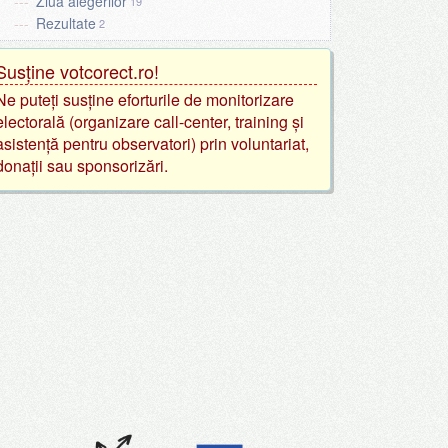
Ziua alegerilor
19
Rezultate
2
Susține votcorect.ro!
Ne puteți susține eforturile de monitorizare
electorală (organizare call-center, training și
asistență pentru observatori) prin voluntariat,
donații sau sponsorizări.