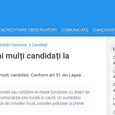
ACREDITARE OBSERVATORI
COMUNICATE
CANDIDAȚI
ntrebări frecvente
Candidați
 mulți candidați la
C
a
U
i mulți candidați. Conform art 51 din Legea
a
P
a
români sau cetăţeni ai Uniunii Europene cu drept de
ircumscripţia electorală în cauză. Un susţinător
s
ia de consilier local, consilier judeţean şi primar.
C