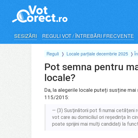
Skip
to
content
SESIZĂRI
REGULI VOT / ÎNTREBĂRI FRECVENTE
Reguli
Locale parțiale decembrie 2025
Î
Pot semna pentru mai
locale?
Da, la alegerile locale puteți susține ma
115/2015:
(3)
Susţinătorii pot fi numai cetăţeni 
vot care au domiciliul ori reşedinţa în c
poate sprijini mai mulţi candidaţi la funcţ