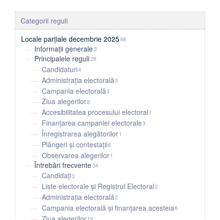
Locale parțiale decembrie 2025
66
Informații generale
3
Principalele reguli
29
Candidaturi
4
Administrația electorală
3
Campania electorală
3
Ziua alegerilor
8
Accesibilitatea procesului electoral
1
Finanțarea campaniei electorale
3
Înregistrarea alegătorilor
1
Plângeri și contestații
6
Observarea alegerilor
1
Întrebări frecvente
34
Candidați
3
Liste electorale și Registrul Electoral
2
Administrația electorală
2
Campania electorală și finanțarea acesteia
6
Ziua alegerilor
19