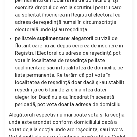
permanentă din localitatea de domiciliu și îşi
exercită dreptul de vot la scrutinul pentru care
au solicitat înscrierea în Registrul electoral cu
adresa de reşedinţă numai în circumscripţia
electorală unde îşi au reşedinţa
pe listele
suplimentare
: alegătorii cu viză de
flotant care nu au depus cererea de înscriere în
Registrul Electoral cu adresa de reședință pot
vota în localitatea de reședință pe liste
suplimentare sau în localitatea de domiciliu, pe
liste permanente. Reiterăm că pot vota în
localitatea de reședință doar dacă și-au stabilit
reședința cu 6 luni de zile înaintea datei
alegerilor. Dacă nu s-au încadrat în această
perioadă, pot vota doar la adresa de domiciliu.
Alegătorul respectiv nu mai poate vota și la secția
unde este arondat conform domiciliului dacă a
votat deja la secția unde are reședința, sau invers.
Votul multiplu este infracțiune prevăzută de Codul