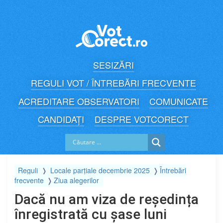
Skip
to
content
SESIZĂRI
REGULI VOT / ÎNTREBĂRI FRECVENTE
ACREDITARE OBSERVATORI
COMUNICATE
CANDIDAȚI
DESPRE VOTCORECT
Reguli
Locale parțiale decembrie 2025
Întrebări
frecvente
Ziua alegerilor
Dacă nu am viza de reședința
înregistrată cu șase luni