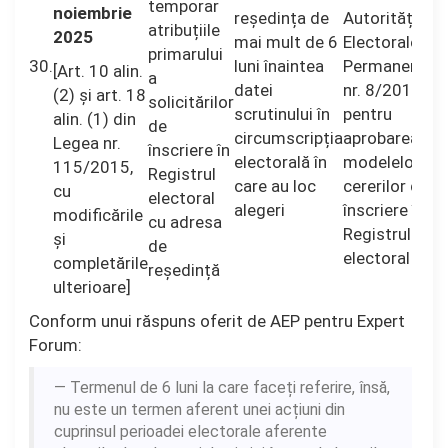
temporar
noiembrie
reședința de
Autorității
atribuțiile
2025
mai mult de 6
Electorale
primarului
30.
luni înaintea
Permanente
[Art. 10 alin.
a
datei
nr. 8/2016
(2) și art. 18
solicitărilor
scrutinului în
pentru
alin. (1) din
de
circumscripția
aprobarea
Legea nr.
înscriere în
electorală în
modelelor
115/2015,
Registrul
care au loc
cererilor de
cu
electoral
alegeri
înscriere în
modificările
cu adresa
Registrul
și
de
electoral
completările
reședință
ulterioare]
Conform unui răspuns oferit de AEP pentru Expert
Forum:
Termenul de 6 luni la care faceți referire, însă,
nu este un termen aferent unei acțiuni din
cuprinsul perioadei electorale aferente