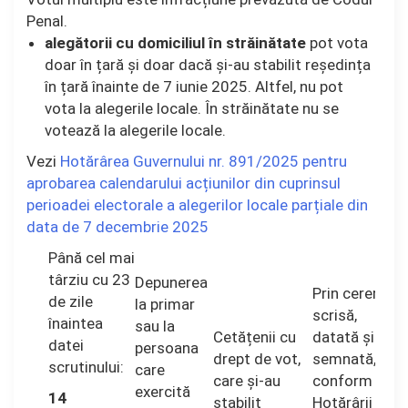
Penal.
alegătorii cu domiciliul în străinătate
pot vota
doar în țară și doar dacă și-au stabilit reședința
în țară înainte de 7 iunie 2025. Altfel, nu pot
vota la alegerile locale. În străinătate nu se
votează la alegerile locale.
Vezi
Hotărârea Guvernului nr. 891/2025 pentru
aprobarea calendarului acțiunilor din cuprinsul
perioadei electorale a alegerilor locale parțiale din
data de 7 decembrie 2025
Până cel mai
târziu cu 23
Depunerea
Prin cerere
de zile
la primar
scrisă,
înaintea
sau la
Cetățenii cu
datată și
datei
persoana
drept de vot,
semnată,
scrutinului:
care
care și-au
conform
exercită
14
stabilit
Hotărârii