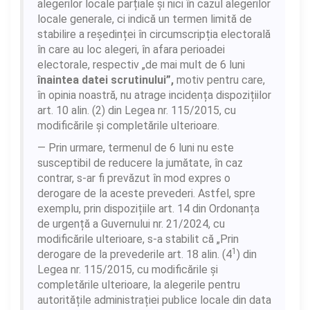
alegerilor locale parțiale și nici în cazul alegerilor
locale generale, ci indică un termen limită de
stabilire a reședinței în circumscripția electorală
în care au loc alegeri, în afara perioadei
electorale, respectiv „de mai mult de 6 luni
înaintea datei scrutinului”,
motiv pentru care,
în opinia noastră, nu atrage incidența dispozițiilor
art. 10 alin. (2) din Legea nr. 115/2015, cu
modificările și completările ulterioare.
Prin urmare, termenul de 6 luni nu este
susceptibil de reducere la jumătate, în caz
contrar, s-ar fi prevăzut în mod expres o
derogare de la aceste prevederi. Astfel, spre
exemplu, prin dispozițiile art. 14 din Ordonanța
de urgență a Guvernului nr. 21/2024, cu
modificările ulterioare, s-a stabilit că „Prin
1
derogare de la prevederile art. 18 alin. (4
) din
Legea nr. 115/2015, cu modificările și
completările ulterioare, la alegerile pentru
autoritățile administrației publice locale din data