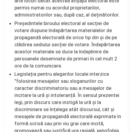
alte locuri decât acestea afișajul electoral este
permis numai cu acordul proprietarilor,
administratorilor sau, după caz, al deținătorilor.
Președintele biroului electoral al secției de
votare dispune îndepărtarea materialelor de
propagandă electorală de orice tip din și de pe
clădirea sediului secției de votare. Îndepărtarea
acestor materiale se duce la îndeplinire de
persoanele desemnate de primari în cel mult 2
ore de la comunicare.
Legislația pentru alegerilor locale interzice
”folosirea mesajelor sau sloganurilor cu
caracter discriminatoriu sau a mesajelor de
incitare la ură și intoleranță. În sensul prezentei
legi, prin discurs care instigă la ură și la
discriminare se înțelege atât discursul, cât și
mesajele de propagandă electorală exprimate în
formă scrisă sau prin viu grai care incită,
promovează sau justifică ura rasială, xenofobia,