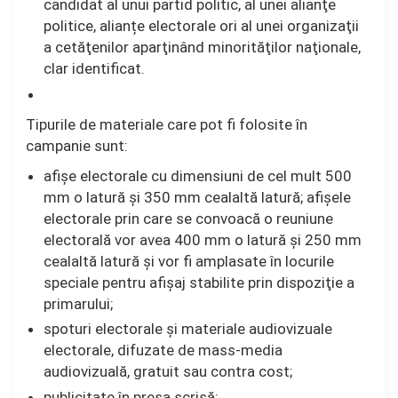
candidat al unui partid politic, al unei alianţe
politice, alianțe electorale ori al unei organizaţii
a cetăţenilor aparţinând minorităţilor naţionale,
clar identificat.
Tipurile de materiale care pot fi folosite în
campanie sunt:
afişe electorale cu dimensiuni de cel mult 500
mm o latură şi 350 mm cealaltă latură; afişele
electorale prin care se convoacă o reuniune
electorală vor avea 400 mm o latură şi 250 mm
cealaltă latură şi vor fi amplasate în locurile
speciale pentru afişaj stabilite prin dispoziţie a
primarului;
spoturi electorale şi materiale audiovizuale
electorale, difuzate de mass-media
audiovizuală, gratuit sau contra cost;
publicitate în presa scrisă;