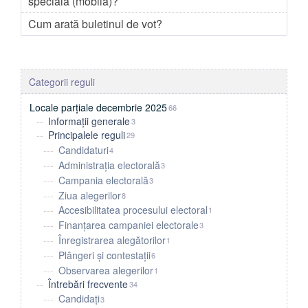
specială (mobilă)?
Cum arată buletinul de vot?
Locale parțiale decembrie 2025
66
Informații generale
3
Principalele reguli
29
Candidaturi
4
Administrația electorală
3
Campania electorală
3
Ziua alegerilor
8
Accesibilitatea procesului electoral
1
Finanțarea campaniei electorale
3
Înregistrarea alegătorilor
1
Plângeri și contestații
6
Observarea alegerilor
1
Întrebări frecvente
34
Candidați
3