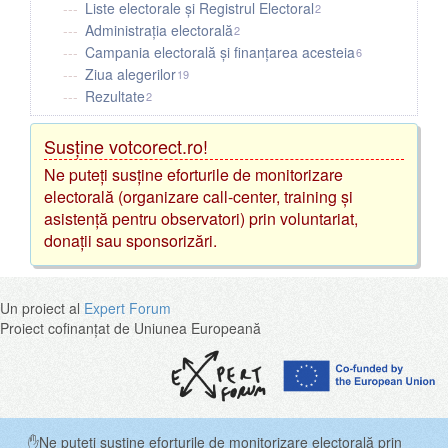
Liste electorale și Registrul Electoral
2
Administrația electorală
2
Campania electorală și finanțarea acesteia
6
Ziua alegerilor
19
Rezultate
2
Susține votcorect.ro!
Ne puteți susține eforturile de monitorizare
electorală (organizare call-center, training și
asistență pentru observatori) prin voluntariat,
donații sau sponsorizări.
Un proiect al
Expert Forum
Proiect cofinanțat de Uniunea Europeană
✋Ne puteți susține eforturile de monitorizare electorală prin