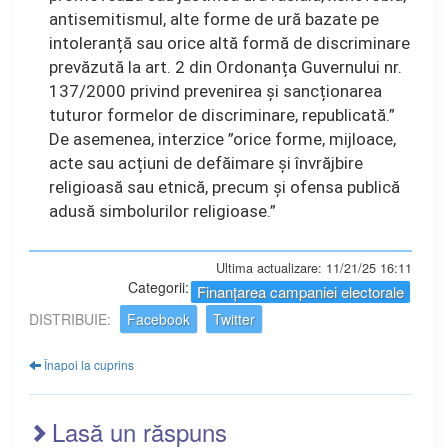
antisemitismul, alte forme de ură bazate pe
intoleranță sau orice altă formă de discriminare
prevăzută la art. 2 din Ordonanța Guvernului nr.
137/2000 privind prevenirea și sancționarea
tuturor formelor de discriminare, republicată.”
De asemenea, interzice
”orice forme, mijloace,
acte sau acțiuni de defăimare și învrăjbire
religioasă sau etnică, precum și ofensa publică
adusă simbolurilor religioase.”
Ultima actualizare: 11/21/25 16:11
Categorii:
Finanțarea campaniei electorale
DISTRIBUIE:
Facebook
Twitter
Înapoi la cuprins
Lasă un răspuns