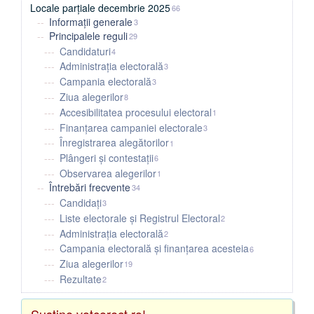
Locale parțiale decembrie 2025
66
Informații generale
3
Principalele reguli
29
Candidaturi
4
Administrația electorală
3
Campania electorală
3
Ziua alegerilor
8
Accesibilitatea procesului electoral
1
Finanțarea campaniei electorale
3
Înregistrarea alegătorilor
1
Plângeri și contestații
6
Observarea alegerilor
1
Întrebări frecvente
34
Candidați
3
Liste electorale și Registrul Electoral
2
Administrația electorală
2
Campania electorală și finanțarea acesteia
6
Ziua alegerilor
19
Rezultate
2