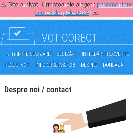
Skip
⚠️ Site arhivat. Următoarele alegeri:
parlamentare
to
și prezidențiale 2024
! ⚠️
content
→ TRIMITE SESIZARE
SESIZĂRI
ÎNTREBĂRI FRECVENTE
REGULI VOT
INFO OBSERVATORI
DESPRE
DONEAZĂ
Despre noi / contact