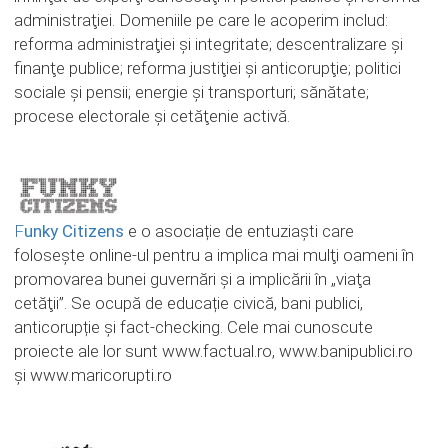
administraţiei. Domeniile pe care le acoperim includ:
reforma administraţiei şi integritate; descentralizare şi
finanţe publice; reforma justiţiei şi anticorupţie; politici
sociale şi pensii; energie şi transporturi; sănătate;
procese electorale şi cetăţenie activă.
F
unky Citizens
e o asociație de entuziaşti care
folosește online-ul pentru a implica mai mulţi oameni în
promovarea bunei guvernări şi a implicării în „viaţa
cetăţii”. Se ocupă de educație civică, bani publici,
anticorupție și fact-checking. Cele mai cunoscute
proiecte ale lor sunt www.factual.ro, www.banipublici.ro
și www.maricorupti.ro