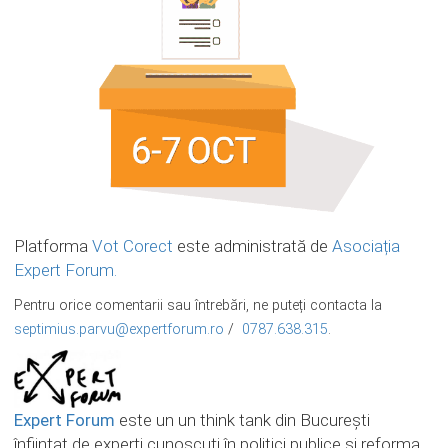
Platforma
Vot Corect
este administrată de
Asociația
Expert Forum.
Pentru orice comentarii sau întrebări, ne puteți contacta la
septimius.parvu@expertforum.ro
/
0787.638.315
.
Expert Forum
este un un think tank din Bucureşti
înfiinţat de experţi cunoscuţi în politici publice şi reforma