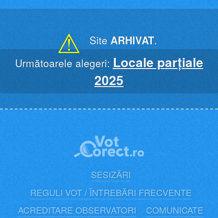
Skip
to
content
⚠
Site
ARHIVAT
.
Locale parțiale
Următoarele alegeri:
2025
SESIZĂRI
REGULI VOT / ÎNTREBĂRI FRECVENTE
ACREDITARE OBSERVATORI
COMUNICATE