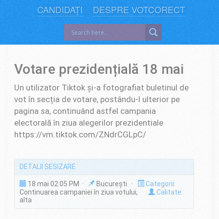
CANDIDAȚI
DESPRE VOTCORECT
Votare prezidențială 18 mai
Un utilizator Tiktok și-a fotografiat buletinul de
vot în secția de votare, postându-l ulterior pe
pagina sa, continuând astfel campania
electorală în ziua alegerilor prezidentiale
https://vm.tiktok.com/ZNdrCGLpC/
DETALII SESIZARE
18 mai 02:05 PM ·
București ·
Categorii:
Continuarea campaniei în ziua votului,
·
Calitate:
alta