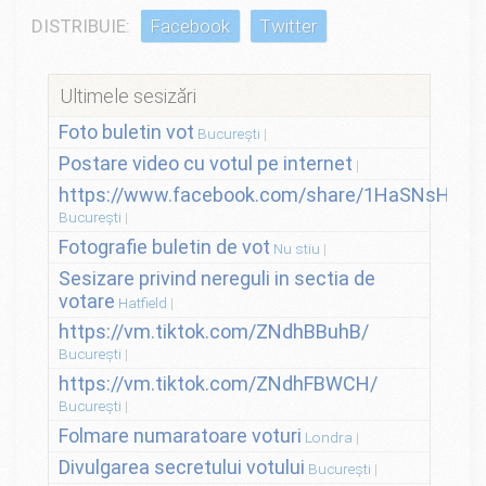
DISTRIBUIE:
Facebook
Twitter
Ultimele sesizări
Foto buletin vot
București
Postare video cu votul pe internet
https://www.facebook.com/share/1HaSNsHSvo
București
Fotografie buletin de vot
Nu stiu
Sesizare privind nereguli in sectia de
votare
Hatfield
https://vm.tiktok.com/ZNdhBBuhB/
București
https://vm.tiktok.com/ZNdhFBWCH/
București
Folmare numaratoare voturi
Londra
Divulgarea secretului votului
București