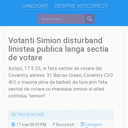
CANDIDAȚI
DESPRE VOTCORECT
Votanti Simion disturband
linistea publica langa sectia
de votare
Astazi, 17.5.25, in fata sectiei de votare din
Coventry, adresa: 31 Barras Green, Coventry CV2
4LY, o masina plina de barbati da ture prin fata
sectiei de votare cu maneaua simion si urlad
continuu "simion".
DETALII SESIZARE
17 mai 08:59 PM ·
București ·
Categorii: