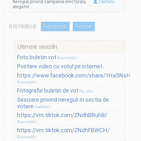
Nereguli privind campania electorala,
·
Calitate:
alegator
DISTRIBUIE:
Facebook
Twitter
Ultimele sesizări
Foto buletin vot
București
Postare video cu votul pe internet
https://www.facebook.com/share/1HaSNsHSvo
București
Fotografie buletin de vot
Nu stiu
Sesizare privind nereguli in sectia de
votare
Hatfield
https://vm.tiktok.com/ZNdhBBuhB/
București
https://vm.tiktok.com/ZNdhFBWCH/
București