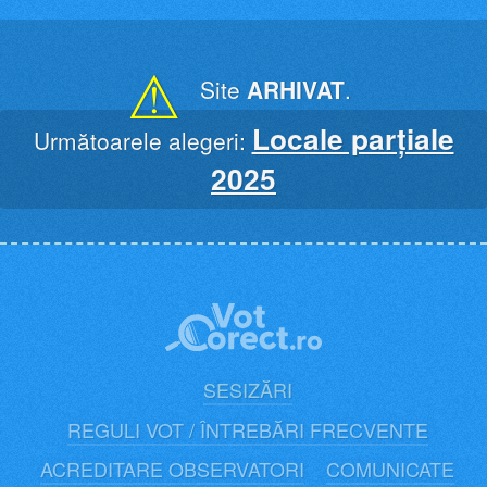
Skip
to
content
⚠
Site
ARHIVAT
.
Locale parțiale
Următoarele alegeri:
2025
SESIZĂRI
REGULI VOT / ÎNTREBĂRI FRECVENTE
ACREDITARE OBSERVATORI
COMUNICATE