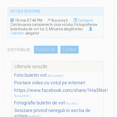
DETALII SESIZARE
18 mai 07:46 PM ·
București ·
Categorii:
Continuarea campaniei în ziua votului, Fotografierea
buletinului de vot tur 2, Mituirea alegătorilor,
·
Calitate:
alegator
DISTRIBUIE:
Facebook
Twitter
Ultimele sesizări
Foto buletin vot
București
Postare video cu votul pe internet
https://www.facebook.com/share/1HaSNsHSvo
București
Fotografie buletin de vot
Nu stiu
Sesizare privind nereguli in sectia de
votare
Hatfield