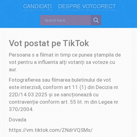
CANDIDAȚI
DESPRE VOTCORECT
Vot postat pe TikTok
Persoana s a filmat in timp ce punea ștampila de
vot pentru a influenta alți votanți sa voteze cu
aur.
Fotografierea sau filmarea buletinului de vot
este interzisă, conform art 11 (1) din Decizia nr.
22D/14.03.2025 și se sancționează cu
contravenție conform art. 55 lit. m din Legea nr.
370/2004.
Dovada
https://vm.tiktok.com/ZNdrVQSMs/