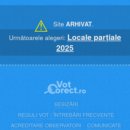
Skip
to
content
⚠
Site
ARHIVAT
.
Locale parțiale
Următoarele alegeri:
2025
SESIZĂRI
REGULI VOT / ÎNTREBĂRI FRECVENTE
ACREDITARE OBSERVATORI
COMUNICATE