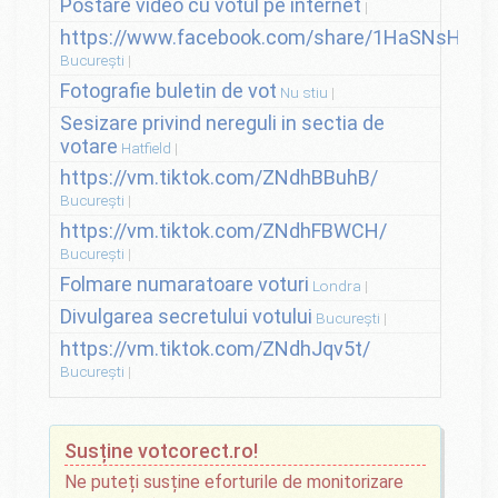
Postare video cu votul pe internet
https://www.facebook.com/share/1HaSNsHSvo
București
Fotografie buletin de vot
Nu stiu
Sesizare privind nereguli in sectia de
votare
Hatfield
https://vm.tiktok.com/ZNdhBBuhB/
București
https://vm.tiktok.com/ZNdhFBWCH/
București
Folmare numaratoare voturi
Londra
Divulgarea secretului votului
București
https://vm.tiktok.com/ZNdhJqv5t/
București
Susține votcorect.ro!
Ne puteți susține eforturile de monitorizare