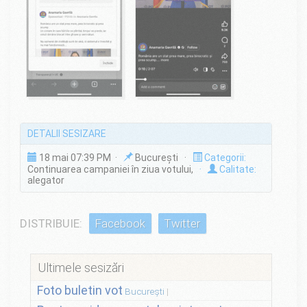
DETALII SESIZARE
18 mai 07:39 PM ·
București ·
Categorii:
Continuarea campaniei în ziua votului,
·
Calitate:
alegator
DISTRIBUIE:
Facebook
Twitter
Ultimele sesizări
Foto buletin vot
București