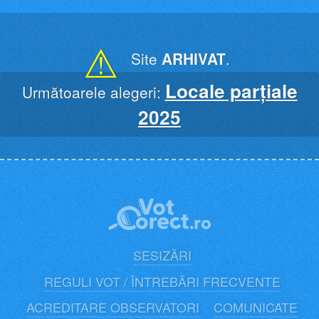
Skip
to
content
⚠
Site
ARHIVAT
.
Locale parțiale
Următoarele alegeri:
2025
SESIZĂRI
REGULI VOT / ÎNTREBĂRI FRECVENTE
ACREDITARE OBSERVATORI
COMUNICATE