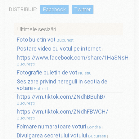
DISTRIBUIE:
Facebook
Twitter
Ultimele sesizări
Foto buletin vot
București
Postare video cu votul pe internet
https://www.facebook.com/share/1HaSNsHSvo
București
Fotografie buletin de vot
Nu stiu
Sesizare privind nereguli in sectia de
votare
Hatfield
https://vm.tiktok.com/ZNdhBBuhB/
București
https://vm.tiktok.com/ZNdhFBWCH/
București
Folmare numaratoare voturi
Londra
Divulgarea secretului votului
București