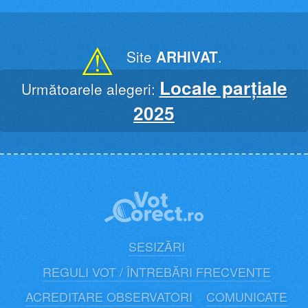
Skip
to
content
⚠
Site
ARHIVAT
.
Locale parțiale
Următoarele alegeri:
2025
SESIZĂRI
REGULI VOT / ÎNTREBĂRI FRECVENTE
ACREDITARE OBSERVATORI
COMUNICATE