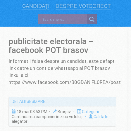
CANDIDAȚI
DESPRE VOTCORECT
publicitate electorala –
facebook POT brasov
Informatii false despre un candidat, este defapt
link catre un cont de whattsapp al POT brasov
linkul aici
https://www.facebook.com/B0GDAN.FL0REA/posts
DETALII SESIZARE
18 mai 03:53 PM ·
Brașov ·
Categorii:
Continuarea campaniei în ziua votului,
·
Calitate:
alegator