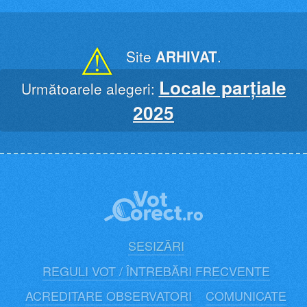
Skip
to
content
⚠
Site
ARHIVAT
.
Locale parțiale
Următoarele alegeri:
2025
SESIZĂRI
REGULI VOT / ÎNTREBĂRI FRECVENTE
ACREDITARE OBSERVATORI
COMUNICATE