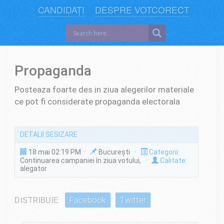
CANDIDAȚI
DESPRE VOTCORECT
Propaganda
Posteaza foarte des in ziua alegerilor materiale
ce pot fi considerate propaganda electorala
DETALII SESIZARE
18 mai 02:19 PM ·
București ·
Categorii:
Continuarea campaniei în ziua votului,
·
Calitate:
alegator
DISTRIBUIE:
Facebook
Twitter