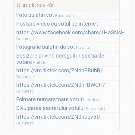
Ultimele sesizări
Foto buletin vot
București
Postare video cu votul pe internet
https://www.facebook.com/share/1HaSNsHSvo
București
Fotografie buletin de vot
Nu stiu
Sesizare privind nereguli in sectia de
votare
Hatfield
https://vm.tiktok.com/ZNdhBBuhB/
București
https://vm.tiktok.com/ZNdhFBWCH/
București
Folmare numaratoare voturi
Londra
Divulgarea secretului votului
București
https://vm.tiktok.com/ZNdhJqv5t/
București