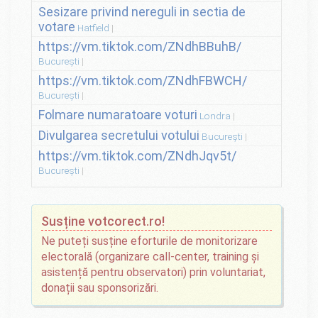
Sesizare privind nereguli in sectia de
votare
Hatfield
https://vm.tiktok.com/ZNdhBBuhB/
București
https://vm.tiktok.com/ZNdhFBWCH/
București
Folmare numaratoare voturi
Londra
Divulgarea secretului votului
București
https://vm.tiktok.com/ZNdhJqv5t/
București
Susține votcorect.ro!
Ne puteți susține eforturile de monitorizare
electorală (organizare call-center, training și
asistență pentru observatori) prin voluntariat,
donații sau sponsorizări.