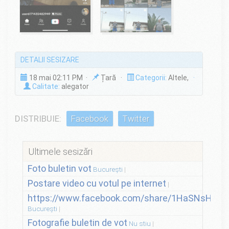
DETALII SESIZARE
18 mai 02:11 PM ·
Țară ·
Categorii:
Altele,
·
Calitate:
alegator
DISTRIBUIE:
Facebook
Twitter
Ultimele sesizări
Foto buletin vot
București
Postare video cu votul pe internet
https://www.facebook.com/share/1HaSNsHSvo
București
Fotografie buletin de vot
Nu stiu