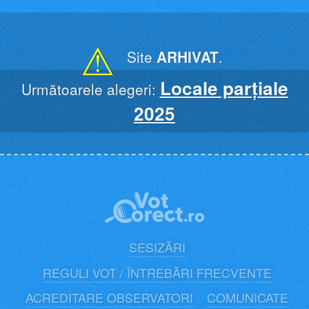
Skip
to
content
⚠
Site
ARHIVAT
.
Locale parțiale
Următoarele alegeri:
2025
SESIZĂRI
REGULI VOT / ÎNTREBĂRI FRECVENTE
ACREDITARE OBSERVATORI
COMUNICATE