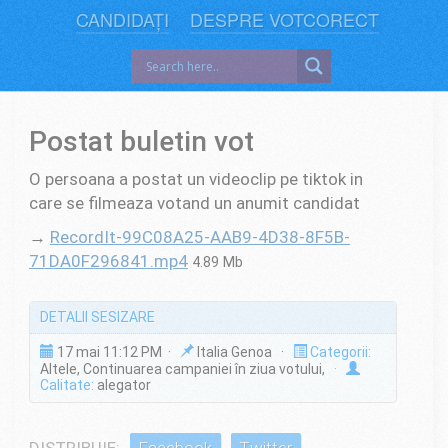
CANDIDAȚI
DESPRE VOTCORECT
Postat buletin vot
O persoana a postat un videoclip pe tiktok in
care se filmeaza votand un anumit candidat
→
RecordIt-99C08A25-AAB9-4D38-8F5B-
71DA0F296841.mp4
4.89 Mb
DETALII SESIZARE
17 mai 11:12 PM ·
Italia Genoa ·
Categorii:
Altele, Continuarea campaniei în ziua votului,
·
Calitate:
alegator
DISTRIBUIE:
Facebook
Twitter