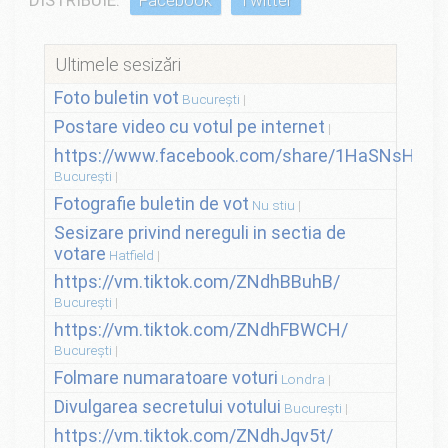
Ultimele sesizări
Foto buletin vot
București
Postare video cu votul pe internet
https://www.facebook.com/share/1HaSNsHSvo
București
Fotografie buletin de vot
Nu stiu
Sesizare privind nereguli in sectia de
votare
Hatfield
https://vm.tiktok.com/ZNdhBBuhB/
București
https://vm.tiktok.com/ZNdhFBWCH/
București
Folmare numaratoare voturi
Londra
Divulgarea secretului votului
București
https://vm.tiktok.com/ZNdhJqv5t/