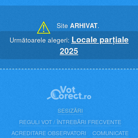
Skip
to
content
⚠
Site
ARHIVAT
.
Locale parțiale
Următoarele alegeri:
2025
SESIZĂRI
REGULI VOT / ÎNTREBĂRI FRECVENTE
ACREDITARE OBSERVATORI
COMUNICATE