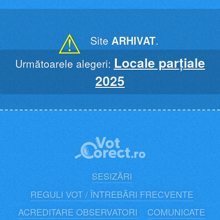
Skip
to
content
⚠
Site
ARHIVAT
.
Locale parțiale
Următoarele alegeri:
2025
SESIZĂRI
REGULI VOT / ÎNTREBĂRI FRECVENTE
ACREDITARE OBSERVATORI
COMUNICATE