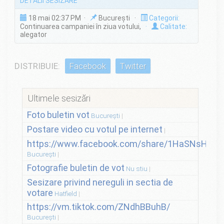
DETALII SESIZARE
18 mai 02:37 PM ·
București ·
Categorii:
Continuarea campaniei în ziua votului,
·
Calitate:
alegator
DISTRIBUIE:
Facebook
Twitter
Ultimele sesizări
Foto buletin vot
București
Postare video cu votul pe internet
https://www.facebook.com/share/1HaSNsHSvo
București
Fotografie buletin de vot
Nu stiu
Sesizare privind nereguli in sectia de
votare
Hatfield
https://vm.tiktok.com/ZNdhBBuhB/
București