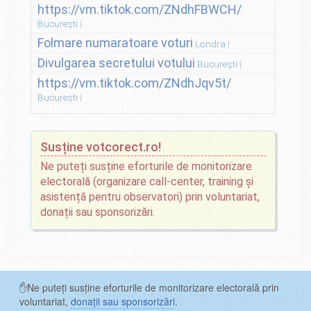
https://vm.tiktok.com/ZNdhFBWCH/
București
Folmare numaratoare voturi
Londra
Divulgarea secretului votului
București
https://vm.tiktok.com/ZNdhJqv5t/
București
Susține votcorect.ro!
Ne puteți susține eforturile de monitorizare
electorală (organizare call-center, training și
asistență pentru observatori) prin voluntariat,
donații sau sponsorizări.
✋Ne puteți susține eforturile de monitorizare electorală prin
voluntariat,
donații sau sponsorizări
.