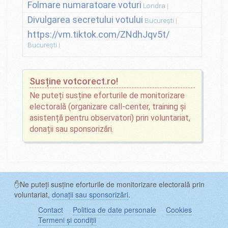
Folmare numaratoare voturi
Londra
Divulgarea secretului votului
București
https://vm.tiktok.com/ZNdhJqv5t/
București
Susține votcorect.ro!
Ne puteți susține eforturile de monitorizare
electorală (organizare call-center, training și
asistență pentru observatori) prin voluntariat,
donații sau sponsorizări.
✋Ne puteți susține eforturile de monitorizare electorală prin
voluntariat,
donații sau sponsorizări
.
Contact
Politica de date personale
Cookies
Termeni și condiții