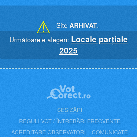
Skip
to
content
⚠
Site
ARHIVAT
.
Locale parțiale
Următoarele alegeri:
2025
SESIZĂRI
REGULI VOT / ÎNTREBĂRI FRECVENTE
ACREDITARE OBSERVATORI
COMUNICATE