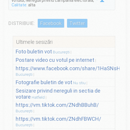
votului, Nereguli privind campania electorala,
·
Calitate:
alta
DISTRIBUIE:
Facebook
Twitter
Ultimele sesizări
Foto buletin vot
București
Postare video cu votul pe internet
https://www.facebook.com/share/1HaSNsHSvo
București
Fotografie buletin de vot
Nu stiu
Sesizare privind nereguli in sectia de
votare
Hatfield
https://vm.tiktok.com/ZNdhBBuhB/
București
https://vm.tiktok.com/ZNdhFBWCH/
București