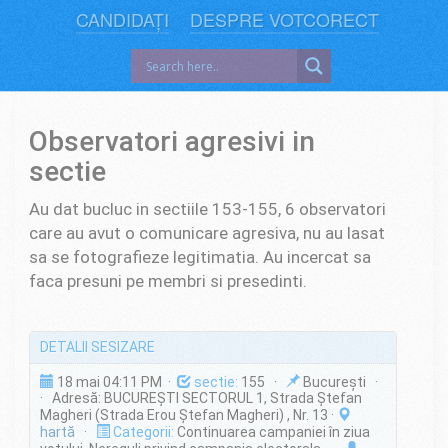
CANDIDAȚI
DESPRE VOTCORECT
Observatori agresivi in
sectie
Au dat bucluc in sectiile 153-155, 6 observatori
care au avut o comunicare agresiva, nu au lasat
sa se fotografieze legitimatia. Au incercat sa
faca presuni pe membri si presedinti.
DETALII SESIZARE
18 mai 04:11 PM ·
sectie:
155 ·
București ·
· Adresă: BUCUREŞTI SECTORUL 1, Strada Ştefan
Magheri (Strada Erou Ştefan Magheri) , Nr. 13 ·
hartă
·
Categorii:
Continuarea campaniei în ziua