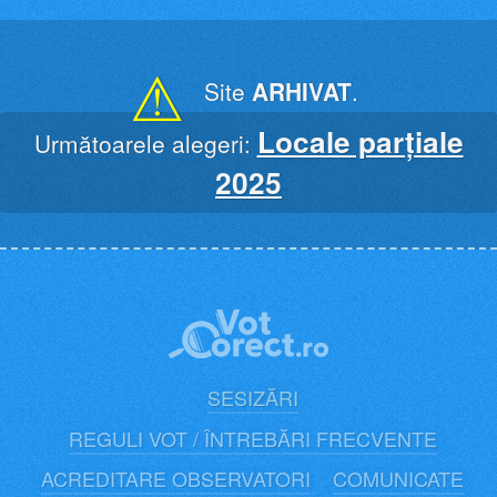
Skip
to
content
⚠
Site
ARHIVAT
.
Locale parțiale
Următoarele alegeri:
2025
SESIZĂRI
REGULI VOT / ÎNTREBĂRI FRECVENTE
ACREDITARE OBSERVATORI
COMUNICATE