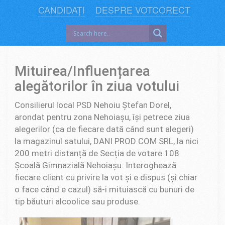
CANDIDAȚI
DESPRE VOTCORECT
Mituirea/Influențarea
alegătorilor în ziua votului
Consilierul local PSD Nehoiu Ștefan Dorel,
arondat pentru zona Nehoiașu, își petrece ziua
alegerilor (ca de fiecare dată când sunt alegeri)
la magazinul satului, DANI PROD COM SRL, la nici
200 metri distanță de Secția de votare 108
Școală Gimnazială Nehoiașu. Interoghează
fiecare client cu privire la vot și e dispus (și chiar
o face când e cazul) să-i mituiască cu bunuri de
tip băuturi alcoolice sau produse.