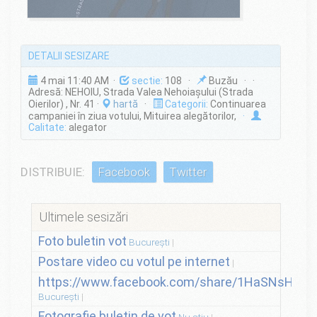
DETALII SESIZARE
4 mai 11:40 AM ·
sectie:
108 ·
Buzău · ·
Adresă: NEHOIU, Strada Valea Nehoiaşului (Strada
Oierilor) , Nr. 41 ·
hartă
·
Categorii:
Continuarea
campaniei în ziua votului, Mituirea alegătorilor,
·
Calitate:
alegator
DISTRIBUIE:
Facebook
Twitter
Ultimele sesizări
Foto buletin vot
București
Postare video cu votul pe internet
https://www.facebook.com/share/1HaSNsHSvo
București
Fotografie buletin de vot
Nu stiu