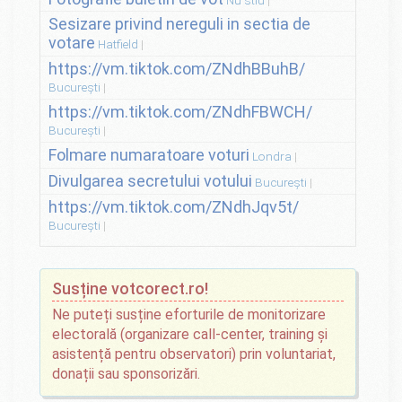
Sesizare privind nereguli in sectia de
votare
Hatfield
https://vm.tiktok.com/ZNdhBBuhB/
București
https://vm.tiktok.com/ZNdhFBWCH/
București
Folmare numaratoare voturi
Londra
Divulgarea secretului votului
București
https://vm.tiktok.com/ZNdhJqv5t/
București
Susține votcorect.ro!
Ne puteți susține eforturile de monitorizare
electorală (organizare call-center, training și
asistență pentru observatori) prin voluntariat,
donații sau sponsorizări.