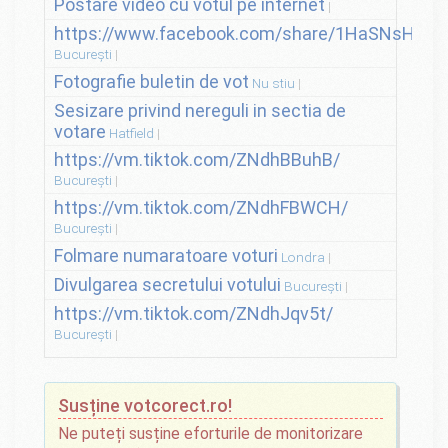
Postare video cu votul pe internet
https://www.facebook.com/share/1HaSNsHSvo
București
Fotografie buletin de vot
Nu stiu
Sesizare privind nereguli in sectia de
votare
Hatfield
https://vm.tiktok.com/ZNdhBBuhB/
București
https://vm.tiktok.com/ZNdhFBWCH/
București
Folmare numaratoare voturi
Londra
Divulgarea secretului votului
București
https://vm.tiktok.com/ZNdhJqv5t/
București
Susține votcorect.ro!
Ne puteți susține eforturile de monitorizare