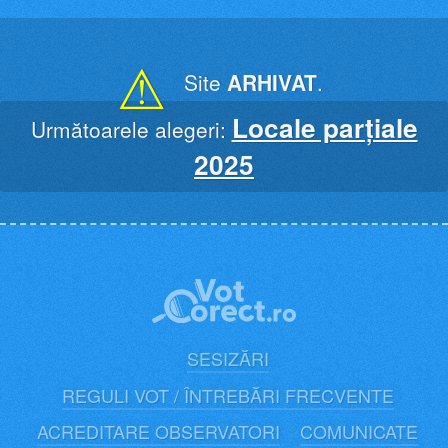
Skip
to
content
⚠
Site
ARHIVAT
.
Locale parțiale
Următoarele alegeri:
2025
SESIZĂRI
REGULI VOT / ÎNTREBĂRI FRECVENTE
ACREDITARE OBSERVATORI
COMUNICATE