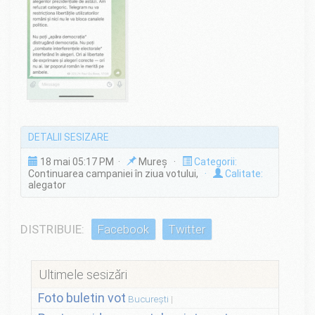
DETALII SESIZARE
18 mai 05:17 PM ·
Mureș ·
Categorii:
Continuarea campaniei în ziua votului,
·
Calitate:
alegator
DISTRIBUIE:
Facebook
Twitter
Ultimele sesizări
Foto buletin vot
București