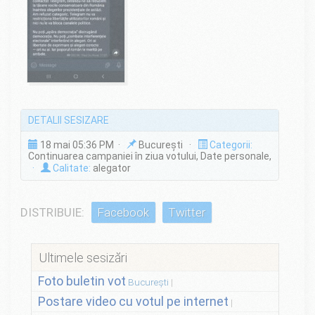
DETALII SESIZARE
18 mai 05:36 PM ·
București ·
Categorii:
Continuarea campaniei în ziua votului, Date personale,
·
Calitate:
alegator
DISTRIBUIE:
Facebook
Twitter
Ultimele sesizări
Foto buletin vot
București
Postare video cu votul pe internet