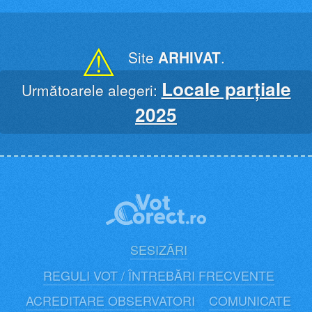
Skip
to
content
⚠
Site
ARHIVAT
.
Locale parțiale
Următoarele alegeri:
2025
SESIZĂRI
REGULI VOT / ÎNTREBĂRI FRECVENTE
ACREDITARE OBSERVATORI
COMUNICATE