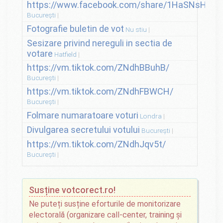
https://www.facebook.com/share/1HaSNsHSvo
București
Fotografie buletin de vot
Nu stiu
Sesizare privind nereguli in sectia de
votare
Hatfield
https://vm.tiktok.com/ZNdhBBuhB/
București
https://vm.tiktok.com/ZNdhFBWCH/
București
Folmare numaratoare voturi
Londra
Divulgarea secretului votului
București
https://vm.tiktok.com/ZNdhJqv5t/
București
Susține votcorect.ro!
Ne puteți susține eforturile de monitorizare
electorală (organizare call-center, training și