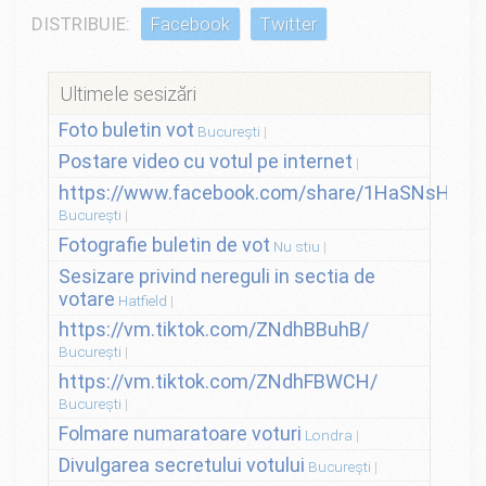
DISTRIBUIE:
Facebook
Twitter
Ultimele sesizări
Foto buletin vot
București
Postare video cu votul pe internet
https://www.facebook.com/share/1HaSNsHSvo
București
Fotografie buletin de vot
Nu stiu
Sesizare privind nereguli in sectia de
votare
Hatfield
https://vm.tiktok.com/ZNdhBBuhB/
București
https://vm.tiktok.com/ZNdhFBWCH/
București
Folmare numaratoare voturi
Londra
Divulgarea secretului votului
București