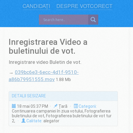
CANDIDAȚI
DESPRE VOTCORECT
Inregistrarea Video a
buletinului de vot.
Inregistrare video Buletin de vot.
→
039bc6e3-6ecc-4d1f-9510-
a86b79951555.mov
1.88 Mb
DETALII SESIZARE
18 mai 05:37 PM ·
Țară ·
Categorii:
Continuarea campaniei în ziua votului, Fotografierea
buletinului de vot, Fotografierea buletinului de vot tur
2,
·
Calitate:
alegator