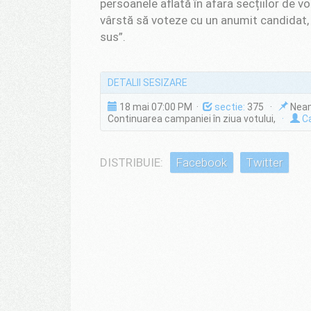
persoanele aflată în afara secțiilor de v
vârstă să voteze cu un anumit candidat, 
sus”.
DETALII SESIZARE
18 mai 07:00 PM ·
sectie:
375 ·
Neam
Continuarea campaniei în ziua votului,
·
Ca
DISTRIBUIE:
Facebook
Twitter