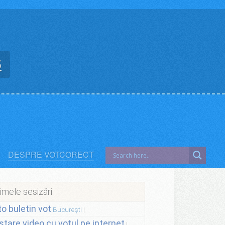
5
DESPRE VOTCORECT
imele sesizări
to buletin vot
București
stare video cu votul pe internet