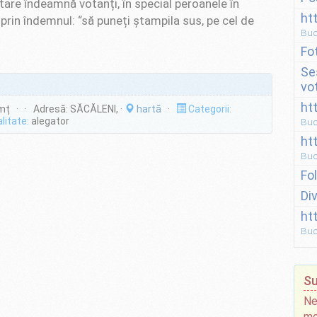
otare îndeamnă votanți, în special peroanele în
ht
prin îndemnul: “să puneți ștampila sus, pe cel de
Buc
Fo
Se
vo
ht
ț · · Adresă: SĂCĂLENI, ·
hartă
·
Categorii:
litate:
alegator
Buc
ht
Buc
Fo
Di
ht
Buc
Su
Ne
mo