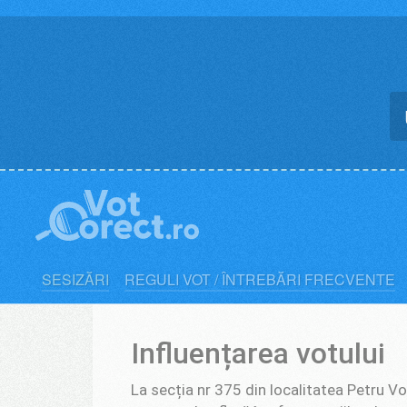
Skip
to
content
SESIZĂRI
REGULI VOT / ÎNTREBĂRI FRECVENTE
Influențarea votului
La secția nr 375 din localitatea Petru Vo