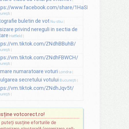
tps://www.facebook.com/share/1HaSNsHSvo/
urești
tografie buletin de vot
Nu stiu
sizare privind nereguli in sectia de
tare
Hatfield
tps://vm.tiktok.com/ZNdhBBuhB/
urești
tps://vm.tiktok.com/ZNdhFBWCH/
urești
lmare numaratoare voturi
Londra
vulgarea secretului votului
București
tps://vm.tiktok.com/ZNdhJqv5t/
urești
sține votcorect.ro!
 puteți susține eforturile de
nitorizare electorală (organizare call-