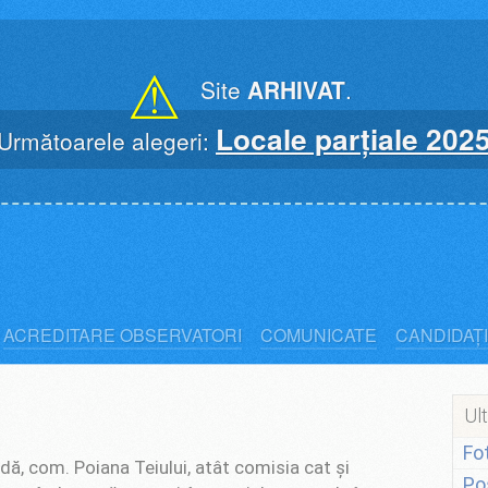
⚠
Site
ARHIVAT
.
Locale parțiale 202
Următoarele alegeri:
ACREDITARE OBSERVATORI
COMUNICATE
CANDIDAȚI
Ult
Fo
dă, com. Poiana Teiului, atât comisia cat și
Po