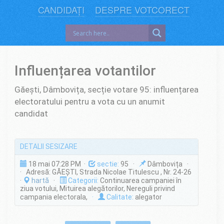
CANDIDAȚI
DESPRE VOTCORECT
Influențarea votantilor
Găești, Dâmbovița, secție votare 95: influențarea
electoratului pentru a vota cu un anumit
candidat
DETALII SESIZARE
18 mai 07:28 PM ·
sectie:
95 ·
Dâmbovița ·
· Adresă: GĂEŞTI, Strada Nicolae Titulescu , Nr. 24-26
·
hartă
·
Categorii:
Continuarea campaniei în
ziua votului, Mituirea alegătorilor, Nereguli privind
campania electorala,
·
Calitate:
alegator