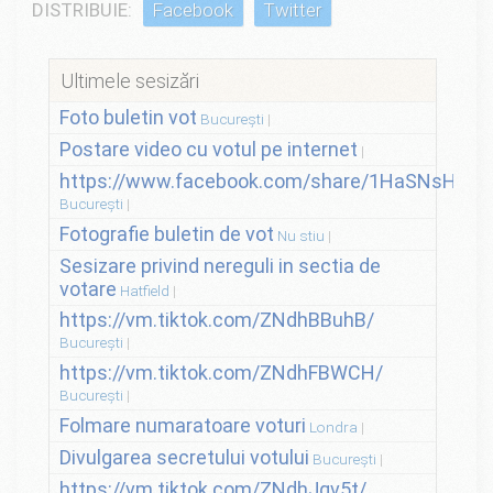
DISTRIBUIE:
Facebook
Twitter
Ultimele sesizări
Foto buletin vot
București
Postare video cu votul pe internet
https://www.facebook.com/share/1HaSNsHSvo
București
Fotografie buletin de vot
Nu stiu
Sesizare privind nereguli in sectia de
votare
Hatfield
https://vm.tiktok.com/ZNdhBBuhB/
București
https://vm.tiktok.com/ZNdhFBWCH/
București
Folmare numaratoare voturi
Londra
Divulgarea secretului votului
București
https://vm.tiktok.com/ZNdhJqv5t/