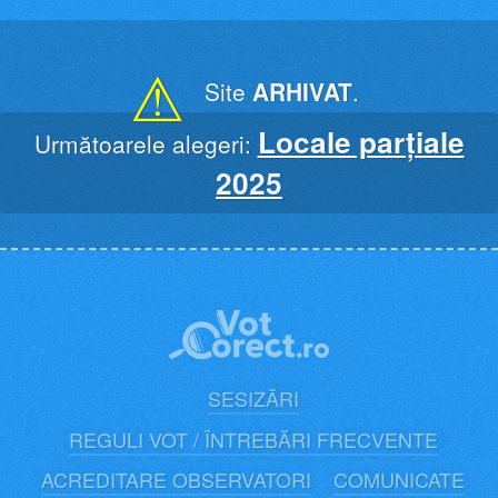
Skip
to
content
⚠
Site
ARHIVAT
.
Locale parțiale
Următoarele alegeri:
2025
SESIZĂRI
REGULI VOT / ÎNTREBĂRI FRECVENTE
ACREDITARE OBSERVATORI
COMUNICATE