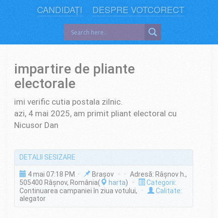
CANDIDAȚI
DESPRE VOTCORECT
impartire de pliante
electorale
imi verific cutia postala zilnic.
azi, 4 mai 2025, am primit pliant electoral cu
Nicusor Dan
DETALII SESIZARE
4 mai 07:18 PM ·
Brașov · · Adresă: Râşnov h.,
505400 Râșnov, România(
harta
) ·
Categorii:
Continuarea campaniei în ziua votului,
·
Calitate:
alegator