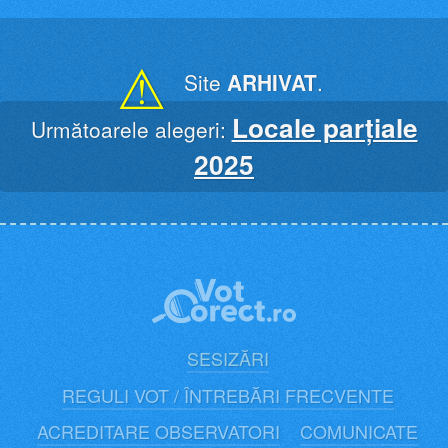
Skip
to
content
⚠
Site
ARHIVAT
.
Locale parțiale
Următoarele alegeri:
2025
SESIZĂRI
REGULI VOT / ÎNTREBĂRI FRECVENTE
ACREDITARE OBSERVATORI
COMUNICATE