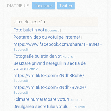
DISTRIBUIE:
Facebook
Twitter
Ultimele sesizări
Foto buletin vot
București
Postare video cu votul pe internet
https://www.facebook.com/share/1HaSNsHSvo
București
Fotografie buletin de vot
Nu stiu
Sesizare privind nereguli in sectia de
votare
Hatfield
https://vm.tiktok.com/ZNdhBBuhB/
București
https://vm.tiktok.com/ZNdhFBWCH/
București
Folmare numaratoare voturi
Londra
Divulgarea secretului votului
București