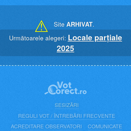
Skip
to
content
⚠
Site
ARHIVAT
.
Locale parțiale
Următoarele alegeri:
2025
SESIZĂRI
REGULI VOT / ÎNTREBĂRI FRECVENTE
ACREDITARE OBSERVATORI
COMUNICATE