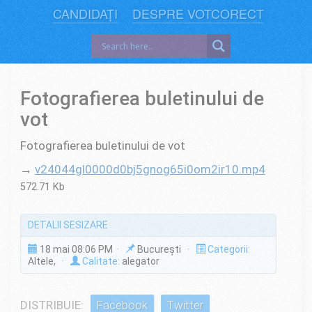
CANDIDAȚI
DESPRE VOTCORECT
Fotografierea buletinului de
vot
Fotografierea buletinului de vot
→
v24044gl0000d0bj5gnog65i0om2ir10.mp4
572.71 Kb
DETALII SESIZARE
18 mai 08:06 PM ·
București ·
Categorii:
Altele,
·
Calitate:
alegator
DISTRIBUIE:
Facebook
Twitter