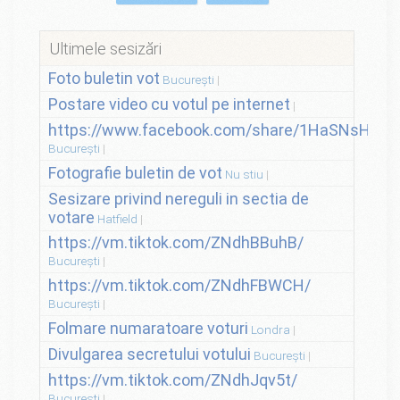
Ultimele sesizări
Foto buletin vot
București
Postare video cu votul pe internet
https://www.facebook.com/share/1HaSNsHSvo
București
Fotografie buletin de vot
Nu stiu
Sesizare privind nereguli in sectia de
votare
Hatfield
https://vm.tiktok.com/ZNdhBBuhB/
București
https://vm.tiktok.com/ZNdhFBWCH/
București
Folmare numaratoare voturi
Londra
Divulgarea secretului votului
București
https://vm.tiktok.com/ZNdhJqv5t/
București