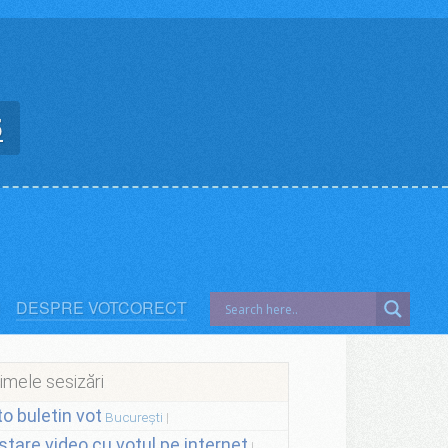
5
DESPRE VOTCORECT
imele sesizări
to buletin vot
București
stare video cu votul pe internet