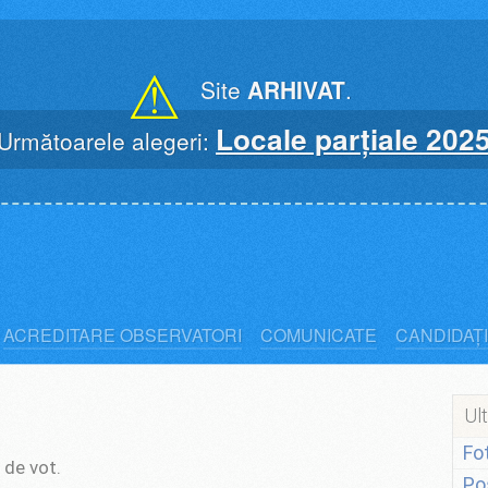
⚠
Site
ARHIVAT
.
Locale parțiale 202
Următoarele alegeri:
ACREDITARE OBSERVATORI
COMUNICATE
CANDIDAȚI
Ult
Fo
 de vot.
Po