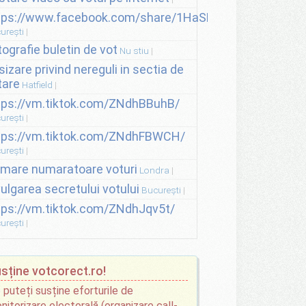
tps://www.facebook.com/share/1HaSNsHSvo/
urești
tografie buletin de vot
Nu stiu
sizare privind nereguli in sectia de
tare
Hatfield
tps://vm.tiktok.com/ZNdhBBuhB/
urești
tps://vm.tiktok.com/ZNdhFBWCH/
urești
lmare numaratoare voturi
Londra
vulgarea secretului votului
București
tps://vm.tiktok.com/ZNdhJqv5t/
urești
sține votcorect.ro!
 puteți susține eforturile de
nitorizare electorală (organizare call-