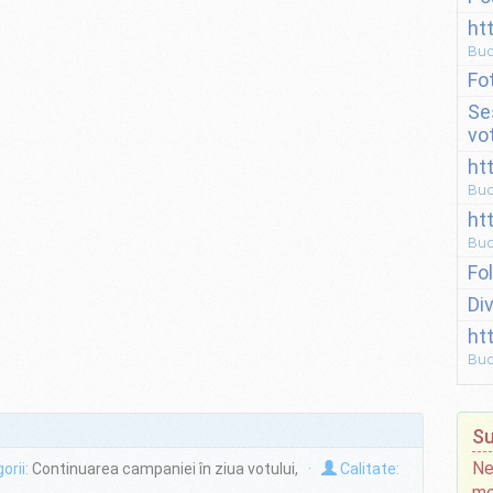
ht
Buc
Fo
Se
vo
ht
Buc
ht
Buc
Fo
Di
ht
Buc
Su
Ne
orii:
Continuarea campaniei în ziua votului,
·
Calitate:
mo