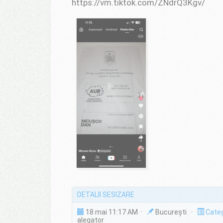
https://vm.tiktok.com/ZNdrQ3Kgv/
DETALII SESIZARE
18 mai 11:17 AM ·
București ·
Categ
alegator